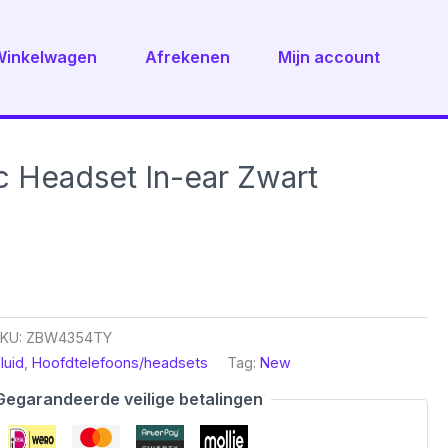
Winkelwagen
Afrekenen
Mijn account
c Headset In-ear Zwart
KU:
ZBW4354TY
luid
,
Hoofdtelefoons/headsets
Tag:
New
Gegarandeerde veilige betalingen