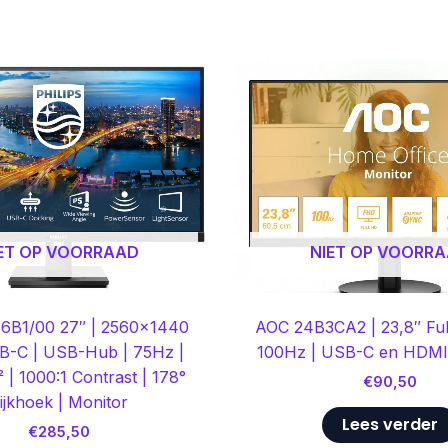
ET OP VOORRAAD
NIET OP VOORR
276B1/00 27″ | 2560×1440
AOC 24B3CA2 | 23,8″ Ful
B-C | USB-Hub | 75Hz |
100Hz | USB-C en HDMI 
 | 1000:1 Contrast | 178°
€
90,50
ijkhoek | Monitor
Lees verder
€
285,50