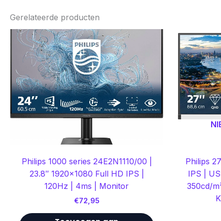
Gerelateerde producten
NI
Philips 1000 series 24E2N1110/00 |
Philips 
23.8″ 1920×1080 Full HD IPS |
IPS | US
120Hz | 4ms | Monitor
350cd/m²
K
€
72,95