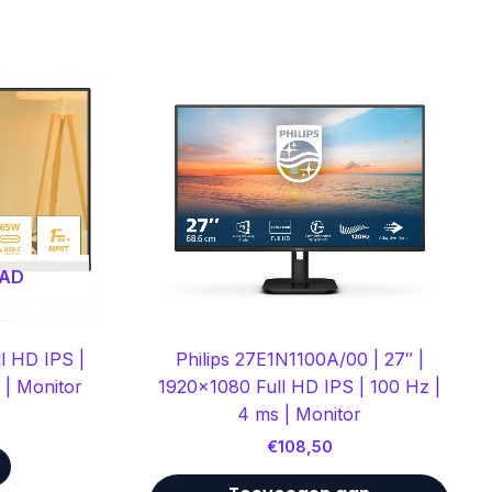
AAD
l HD IPS |
Philips 27E1N1100A/00 | 27″ |
| Monitor
1920×1080 Full HD IPS | 100 Hz |
4 ms | Monitor
€
108,50