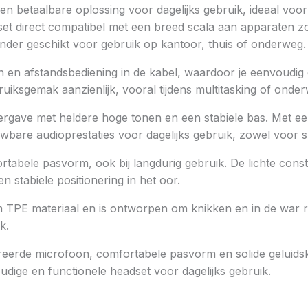
en betaalbare oplossing voor dagelijks gebruik, ideaal voor
set direct compatibel met een breed scala aan apparaten z
onder geschikt voor gebruik op kantoor, thuis of onderweg.
on en afstandsbediening in de kabel, waardoor je eenvoud
ruiksgemak aanzienlijk, vooral tijdens multitasking of onde
rgave met heldere hoge tonen en een stabiele bas. Met ee
wbare audioprestaties voor dagelijks gebruik, zowel voor s
abele pasvorm, ook bij langdurig gebruik. De lichte const
n stabiele positionering in het oor.
m TPE materiaal en is ontworpen om knikken en in de war ra
k.
reerde microfoon, comfortabele pasvorm en solide geluidsk
ige en functionele headset voor dagelijks gebruik.