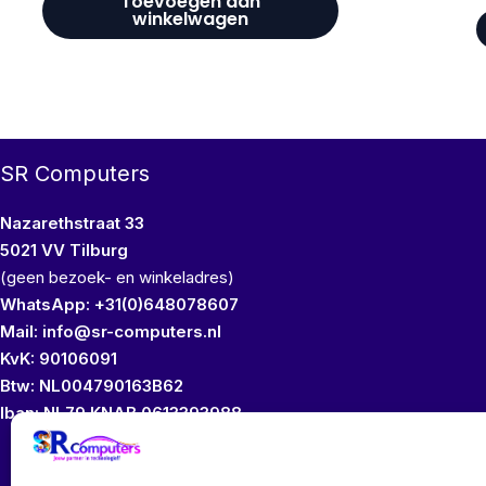
Toevoegen aan
winkelwagen
SR Computers
Nazarethstraat 33
5021 VV Tilburg
(geen bezoek- en winkeladres)
WhatsApp: +31(0)648078607
Mail: info@sr-computers.nl
KvK: 90106091
Btw: NL004790163B62
Iban: NL79 KNAB 0613393988
Wij bezitten geen