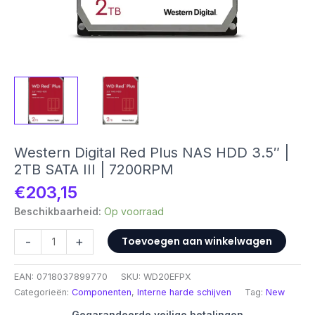
Western Digital Red Plus NAS HDD 3.5″ |
2TB SATA III | 7200RPM
€
203,15
Beschikbaarheid:
Op voorraad
Western
-
+
Toevoegen aan winkelwagen
Digital
Red
EAN:
0718037899770
SKU:
WD20EFPX
Plus
Categorieën:
Componenten
,
Interne harde schijven
Tag:
New
NAS
HDD
Gegarandeerde veilige betalingen