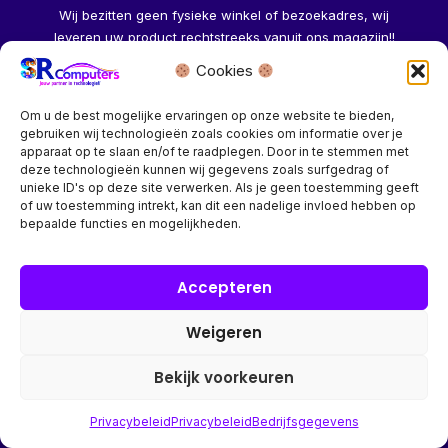
Wij bezitten geen fysieke winkel of bezoekadres, wij
leveren uw product rechtstreeks vanuit ons magazijn!!
Cookies
Herroeping aanvragen →
Om u de best mogelijke ervaringen op onze website te bieden,
gebruiken wij technologieën zoals cookies om informatie over je
apparaat op te slaan en/of te raadplegen. Door in te stemmen met
deze technologieën kunnen wij gegevens zoals surfgedrag of
unieke ID's op deze site verwerken. Als je geen toestemming geeft
of uw toestemming intrekt, kan dit een nadelige invloed hebben op
Bedrijf? vraag een account aan voor speciale prijzen!
bepaalde functies en mogelijkheden.
Copyright © 2026 SR Computers
Accepteren
Weigeren
Alle onze prijzen zijn Incl. 21% btw. Ben je ingelogd met een
groothandel account, dan worden automatisch alle prijzen
Bekijk voorkeuren
Excl. 21% btw getoond.
Privacybeleid
Privacybeleid
Bedrijfsgegevens