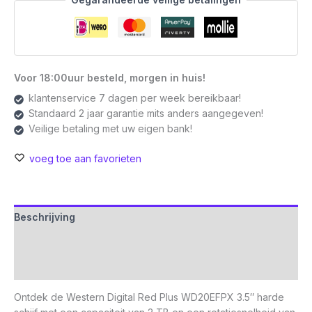
3.5"
|
2TB
SATA
III
Voor 18:00uur besteld, morgen in huis!
|
klantenservice 7 dagen per week bereikbaar!
7200RPM
Standaard 2 jaar garantie mits anders aangegeven!
aantal
Veilige betaling met uw eigen bank!
voeg toe aan favorieten
Beschrijving
Aanvullende informatie
Beoordelingen (0)
Ontdek de Western Digital Red Plus WD20EFPX 3.5″ harde