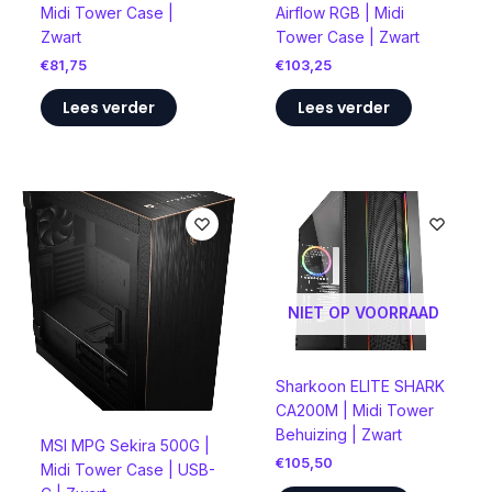
Midi Tower Case |
Airflow RGB | Midi
Zwart
Tower Case | Zwart
€
81,75
€
103,25
Lees verder
Lees verder
NIET OP VOORRAAD
Sharkoon ELITE SHARK
CA200M | Midi Tower
Behuizing | Zwart
MSI MPG Sekira 500G |
€
105,50
Midi Tower Case | USB-