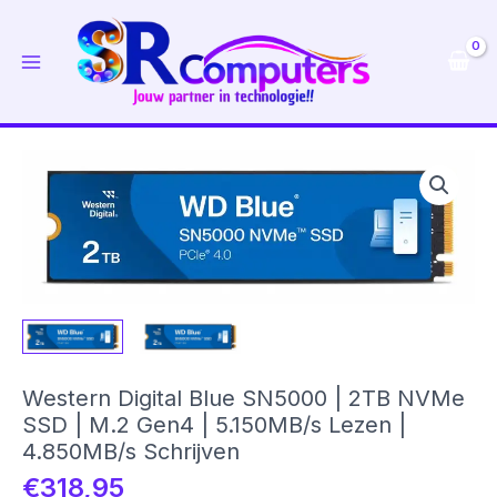
Ga
naar
de
inhoud
Western Digital Blue SN5000 | 2TB NVMe
SSD | M.2 Gen4 | 5.150MB/s Lezen |
4.850MB/s Schrijven
€
318,95