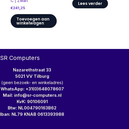
C | Zwart
Lees verder
€
241,25
Toevoegen aan
winkelwagen
SR Computers
Nazarethstraat 33
5021 VV Tilburg
(geen bezoek- en winkeladres)
WhatsApp: +31(0)648078607
Mail: info@sr-computers.nl
KvK: 90106091
Btw: NL004790163B62
Iban: NL79 KNAB 0613393988