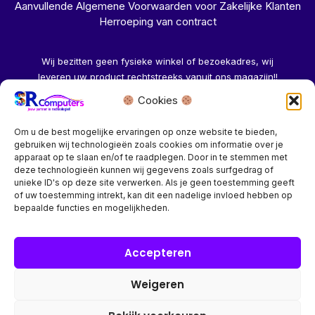
Aanvullende Algemene Voorwaarden voor Zakelijke Klanten
Herroeping van contract
Wij bezitten geen fysieke winkel of bezoekadres, wij
leveren uw product rechtstreeks vanuit ons magazijn!!
Cookies
Herroeping aanvragen →
Om u de best mogelijke ervaringen op onze website te bieden,
gebruiken wij technologieën zoals cookies om informatie over je
apparaat op te slaan en/of te raadplegen. Door in te stemmen met
deze technologieën kunnen wij gegevens zoals surfgedrag of
unieke ID's op deze site verwerken. Als je geen toestemming geeft
of uw toestemming intrekt, kan dit een nadelige invloed hebben op
Bedrijf? vraag een account aan voor speciale prijzen!
bepaalde functies en mogelijkheden.
Copyright © 2026 SR Computers
Accepteren
Weigeren
Alle onze prijzen zijn Incl. 21% btw. Ben je ingelogd met een
groothandel account, dan worden automatisch alle prijzen