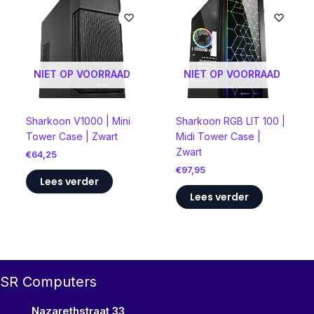
NIET OP VOORRAAD
NIET OP VOORRAAD
Sharkoon V1000 | Mini
Sharkoon RGB LIT 100 |
Tower Case | Zwart
Midi Tower Case |
Zwart
€
64,25
€
97,95
Lees verder
Lees verder
SR Computers
Nazarethstraat 33