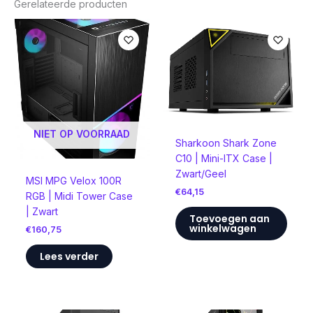
Gerelateerde producten
NIET OP VOORRAAD
Sharkoon Shark Zone
C10 | Mini-ITX Case |
Zwart/Geel
MSI MPG Velox 100R
€
64,15
RGB | Midi Tower Case
| Zwart
Toevoegen aan
winkelwagen
€
160,75
Lees verder