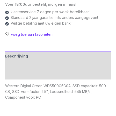
III
Voor 18:00uur besteld, morgen in huis!
6Gb/s
klantenservice 7 dagen per week bereikbaar!
|
Standaard 2 jaar garantie mits anders aangegeven!
Tot
Veilige betaling met uw eigen bank!
560
MB/s
voeg toe aan favorieten
Lezen
aantal
Beschrijving
Aanvullende informatie
Beoordelingen (0)
Western Digital Green WDS500G5G0A. SSD capaciteit: 500
GB, SSD-vormfactor: 2.5″, Leessnelheid: 545 MB/s,
Component voor: PC