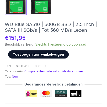
WD Blue SA510 | 500GB SSD | 2.5 Inch |
SATA III 6Gb/s | Tot 560 MB/s Lezen
€
151,95
Beschikbaarheid:
Slechts 1 resterend op voorraad
WD
Toevoegen aan winkelwagen
Blue
SA510
EAN:
SKU:
WDS500G5B0A
|
Categorieën:
Componenten
,
Internal solid-state drives
500GB
Tag:
New
SSD
|
Gegarandeerde veilige betalingen
2.5
Inch
|
SATA