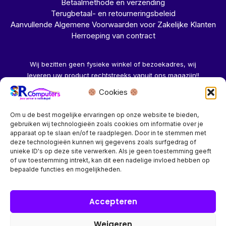
Betaalmethode en verzending
Terugbetaal- en retourneringsbeleid
Aanvullende Algemene Voorwaarden voor Zakelijke Klanten
Herroeping van contract
Wij bezitten geen fysieke winkel of bezoekadres, wij
leveren uw product rechtstreeks vanuit ons magazijn!!
Cookies
Herroeping aanvragen →
Om u de best mogelijke ervaringen op onze website te bieden,
gebruiken wij technologieën zoals cookies om informatie over je
apparaat op te slaan en/of te raadplegen. Door in te stemmen met
deze technologieën kunnen wij gegevens zoals surfgedrag of
unieke ID's op deze site verwerken. Als je geen toestemming geeft
of uw toestemming intrekt, kan dit een nadelige invloed hebben op
Bedrijf? vraag een account aan voor speciale prijzen!
bepaalde functies en mogelijkheden.
Copyright © 2026 SR Computers
Accepteren
Weigeren