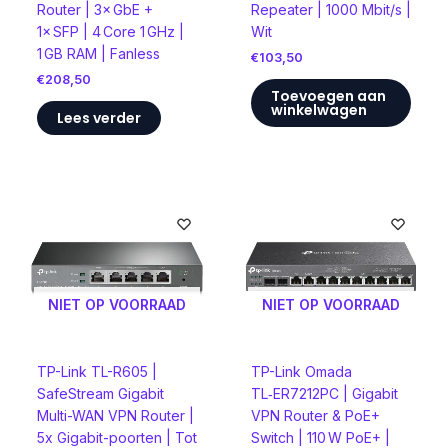
Router | 3× GbE +
Repeater | 1000 Mbit/s |
1× SFP | 4 Core 1 GHz |
Wit
1 GB RAM | Fanless
€
103,50
€
208,50
Toevoegen aan
winkelwagen
Lees verder
NIET OP VOORRAAD
NIET OP VOORRAAD
TP-Link TL-R605 |
TP-Link Omada
SafeStream Gigabit
TL‑ER7212PC | Gigabit
Multi-WAN VPN Router |
VPN Router & PoE+
5x Gigabit-poorten | Tot
Switch | 110 W PoE+ |