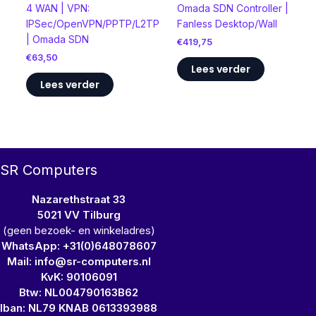
4 WAN | VPN:
Omada SDN Controller |
IPSec/OpenVPN/PPTP/L2TP
Fanless Desktop/Wall
| Omada SDN
€
419,75
€
63,50
Lees verder
Lees verder
SR Computers
Nazarethstraat 33
5021 VV Tilburg
(geen bezoek- en winkeladres)
WhatsApp: +31(0)648078607
Mail: info@sr-computers.nl
KvK: 90106091
Btw: NL004790163B62
Iban: NL79 KNAB 0613393988