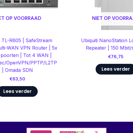
ET OP VOORRAAD
NIET OP VOORR
 TL-R605 | SafeStream
Ubiquiti NanoStation 
ulti-WAN VPN Router | 5x
Repeater | 150 Mbit/s
-poorten | Tot 4 WAN |
€
76,75
Sec/OpenVPN/PPTP/L2TP
Lees verder
| Omada SDN
€
63,50
Lees verder