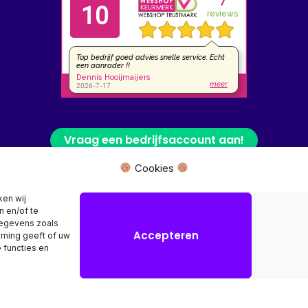
Vraag een bedrijfsaccount aan!
Cookies
 fysieke winkel of bezoekadres, wij leveren uw product rechtstreeks van
ken wij
n en/of te
Herroeping aanvragen →
gegevens zoals
Accepteren
mming geeft of uw
 functies en
Copyright © 2026 SR Computers