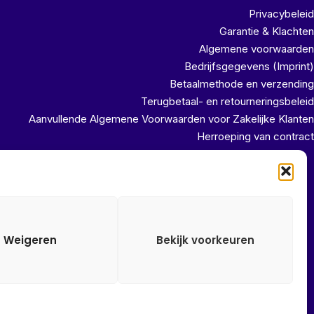
Privacybeleid
Garantie & Klachten
Algemene voorwaarden
Bedrijfsgegevens (Imprint)
Betaalmethode en verzending
Terugbetaal- en retourneringsbeleid
Aanvullende Algemene Voorwaarden voor Zakelijke Klanten
Herroeping van contract
uit ons magazijn!!
Weigeren
Bekijk voorkeuren
Alle onze prijzen zijn Incl. 21% btw. Ben je ingelogd met een
groothandel account, dan worden automatisch alle prijzen Excl.
21% btw getoond.