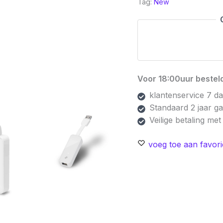
Tag:
New
USB
3.0
naar
Gigabit
Ethernet
Netwerkadapter
Voor 18:00uur besteld
|
1000
klantenservice 7 d
Mbps
Standaard 2 jaar g
|
Veilige betaling me
Wit
voeg toe aan favori
aantal