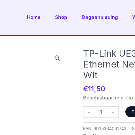
Home
Shop
Dagaanbieding
TP-Link UE3
Ethernet Ne
Wit
€
11,50
Beschikbaarheid:
Op 
TP-
T
-
+
Link
UE300
EAN:
6935364091743
S
|