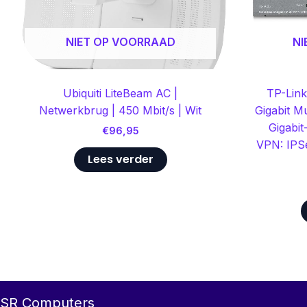
NIET OP VOORRAAD
NI
Ubiquiti LiteBeam AC |
TP-Link
Netwerkbrug | 450 Mbit/s | Wit
Gigabit M
Gigabit
€
96,95
VPN: IP
Lees verder
SR Computers