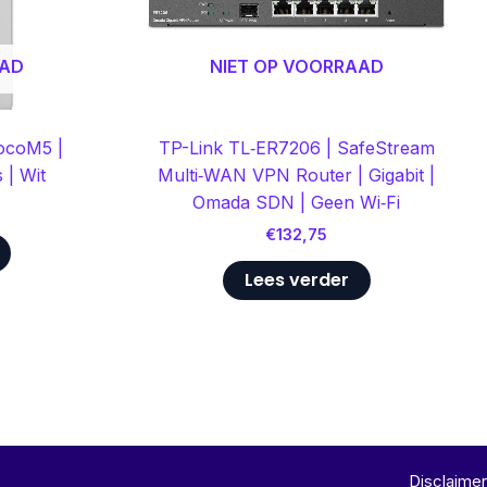
AAD
NIET OP VOORRAAD
LocoM5 |
TP-Link TL‑ER7206 | SafeStream
 | Wit
Multi‑WAN VPN Router | Gigabit |
Omada SDN | Geen Wi‑Fi
€
132,75
Lees verder
Disclaimer