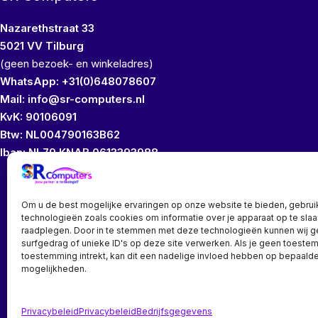
Nazarethstraat 33
5021 VV Tilburg
(geen bezoek- en winkeladres)
WhatsApp: +31(0)648078607
Mail: info@sr-computers.nl
KvK: 90106091
Btw: NL004790163B62
Iban: NL79 KNAB 0613393988
Wij bezitten geen
Om u de best mogelijke ervaringen op onze website te bieden, gebrui
technologieën zoals cookies om informatie over je apparaat op te slaa
raadplegen. Door in te stemmen met deze technologieën kunnen wij 
surfgedrag of unieke ID's op deze site verwerken. Als je geen toeste
toestemming intrekt, kan dit een nadelige invloed hebben op bepaalde
mogelijkheden.
Bedrijf? vraag een account aan voor speciale prijzen!
Privacybeleid
Privacybeleid
Bedrijfsgegevens