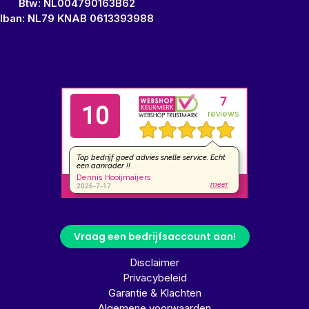
Btw: NL004790163B62
Iban: NL79 KNAB 0613393988
Vraag een bedrijfsaccount aan!
Disclaimer
Privacybeleid
Garantie & Klachten
Algemene voorwaarden