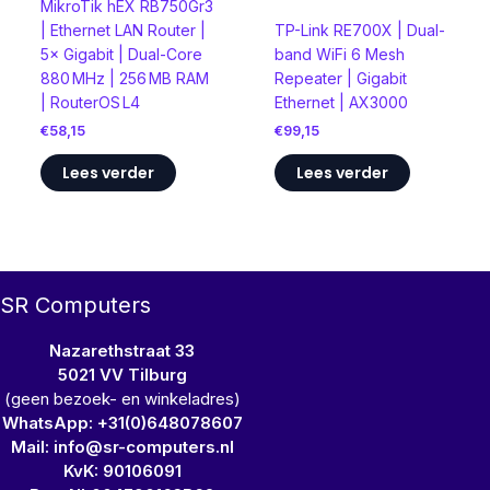
MikroTik hEX RB750Gr3
| Ethernet LAN Router |
TP-Link RE700X | Dual-
5× Gigabit | Dual-Core
band WiFi 6 Mesh
880 MHz | 256 MB RAM
Repeater | Gigabit
| RouterOS L4
Ethernet | AX3000
€
58,15
€
99,15
Lees verder
Lees verder
SR Computers
Nazarethstraat 33
5021 VV Tilburg
(geen bezoek- en winkeladres)
WhatsApp: +31(0)648078607
Mail: info@sr-computers.nl
KvK: 90106091