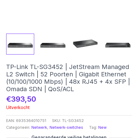
TP-Link TL-SG3452 | JetStream Managed
L2 Switch | 52 Poorten | Gigabit Ethernet
(10/100/1000 Mbps) | 48x RJ45 + 4x SFP |
Omada SDN | QoS/ACL
€
393,50
Uitverkocht
EAN:
6935364010751
SKU:
TL-SG3452
Categorieën:
Netwerk
,
Netwerk-switches
Tag:
New
Gegarandeerde veilige betalingen