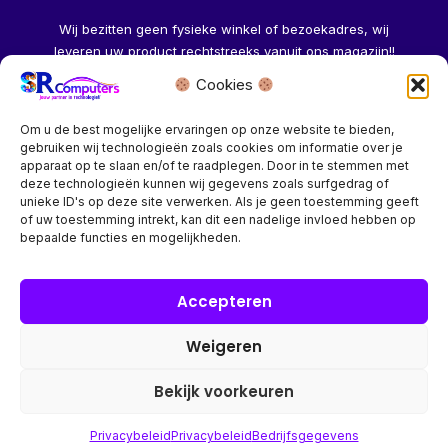
Wij bezitten geen fysieke winkel of bezoekadres, wij
leveren uw product rechtstreeks vanuit ons magazijn!!
Cookies
Herroeping aanvragen →
Om u de best mogelijke ervaringen op onze website te bieden,
gebruiken wij technologieën zoals cookies om informatie over je
apparaat op te slaan en/of te raadplegen. Door in te stemmen met
deze technologieën kunnen wij gegevens zoals surfgedrag of
unieke ID's op deze site verwerken. Als je geen toestemming geeft
of uw toestemming intrekt, kan dit een nadelige invloed hebben op
Bedrijf? vraag een account aan voor speciale prijzen!
bepaalde functies en mogelijkheden.
Copyright © 2026 SR Computers
Accepteren
Weigeren
Alle onze prijzen zijn Incl. 21% btw. Ben je ingelogd met een
groothandel account, dan worden automatisch alle prijzen
Bekijk voorkeuren
Excl. 21% btw getoond.
Privacybeleid
Privacybeleid
Bedrijfsgegevens