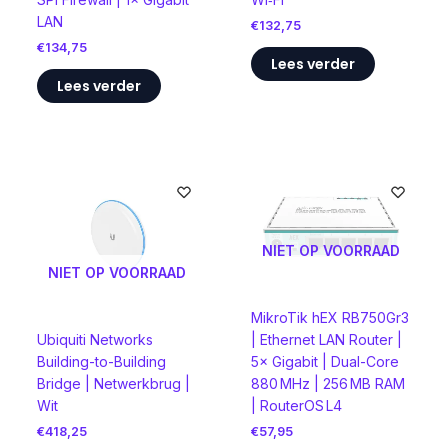
LAN
€
132,75
€
134,75
Lees verder
Lees verder
NIET OP VOORRAAD
NIET OP VOORRAAD
MikroTik hEX RB750Gr3
| Ethernet LAN Router |
Ubiquiti Networks
5× Gigabit | Dual-Core
Building-to-Building
880 MHz | 256 MB RAM
Bridge | Netwerkbrug |
| RouterOS L4
Wit
€
57,95
€
418,25