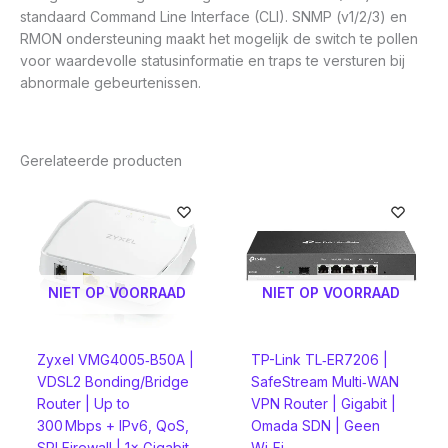
standaard Command Line Interface (CLI). SNMP (v1/2/3) en
RMON ondersteuning maakt het mogelijk de switch te pollen
voor waardevolle statusinformatie en traps te versturen bij
abnormale gebeurtenissen.
Gerelateerde producten
NIET OP VOORRAAD
NIET OP VOORRAAD
Zyxel VMG4005‑B50A |
TP-Link TL‑ER7206 |
VDSL2 Bonding/Bridge
SafeStream Multi‑WAN
Router | Up to
VPN Router | Gigabit |
300 Mbps + IPv6, QoS,
Omada SDN | Geen
SPI Firewall | 1× Gigabit
Wi‑Fi