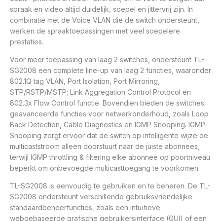
spraak en video altijd duidelijk, soepel en jittervrij zijn. In
combinatie met de Voice VLAN die de switch ondersteunt,
werken de spraaktoepassingen met veel soepelere
prestaties.
Voor meer toepassing van laag 2 switches, ondersteunt TL-
SG2008 een complete line-up van laag 2 functies, waaronder
802.1Q tag VLAN, Port Isolation, Port Mirroring,
STP/RSTP/MSTP; Link Aggregation Control Protocol en
802.3x Flow Control functie. Bovendien bieden de switches
geavanceerde functies voor netwerkonderhoud, zoals Loop
Back Detection, Cable Diagnostics en IGMP Snooping. IGMP
Snooping zorgt ervoor dat de switch op intelligente wijze de
multicaststroom alleen doorstuurt naar de juiste abonnees,
terwijl IGMP throttling & filtering elke abonnee op poortniveau
beperkt om onbevoegde multicasttoegang te voorkomen.
TL-SG2008 is eenvoudig te gebruiken en te beheren. De TL-
SG2008 ondersteunt verschillende gebruiksvriendelijke
standaardbeheerfuncties, zoals een intuïtieve
webgebaseerde grafische gebruikersinterface (GUI) of een