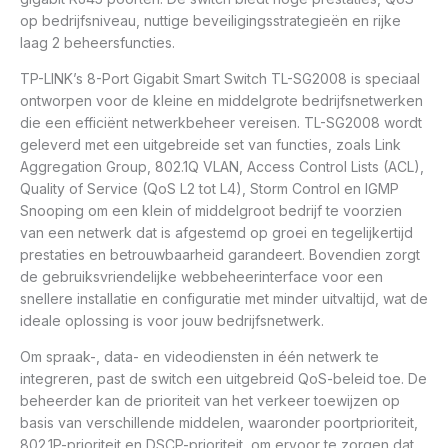
op bedrijfsniveau, nuttige beveiligingsstrategieën en rijke
laag 2 beheersfuncties.
TP-LINK’s 8-Port Gigabit Smart Switch TL-SG2008 is speciaal
ontworpen voor de kleine en middelgrote bedrijfsnetwerken
die een efficiënt netwerkbeheer vereisen. TL-SG2008 wordt
geleverd met een uitgebreide set van functies, zoals Link
Aggregation Group, 802.1Q VLAN, Access Control Lists (ACL),
Quality of Service (QoS L2 tot L4), Storm Control en IGMP
Snooping om een klein of middelgroot bedrijf te voorzien
van een netwerk dat is afgestemd op groei en tegelijkertijd
prestaties en betrouwbaarheid garandeert. Bovendien zorgt
de gebruiksvriendelijke webbeheerinterface voor een
snellere installatie en configuratie met minder uitvaltijd, wat de
ideale oplossing is voor jouw bedrijfsnetwerk.
Om spraak-, data- en videodiensten in één netwerk te
integreren, past de switch een uitgebreid QoS-beleid toe. De
beheerder kan de prioriteit van het verkeer toewijzen op
basis van verschillende middelen, waaronder poortprioriteit,
802.1P-prioriteit en DSCP-prioriteit, om ervoor te zorgen dat