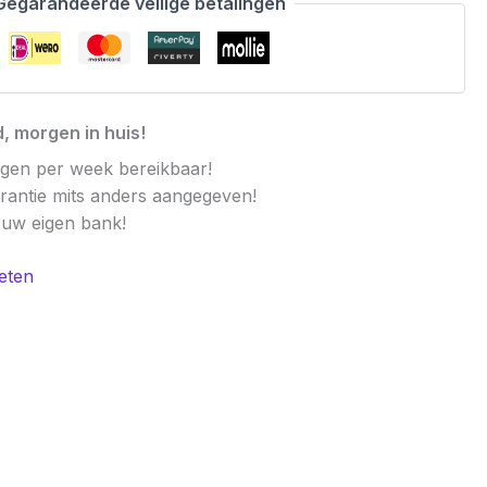
Gegarandeerde veilige betalingen
, morgen in huis!
agen per week bereikbaar!
arantie mits anders aangegeven!
t uw eigen bank!
eten