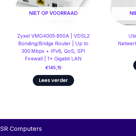
NIET OP VOORRAAD
NI
Zyxel VMG4005‑B50A | VDSL2
Ubi
Bonding/Bridge Router | Up to
Netwerk
300 Mbps + IPv6, QoS, SPI
Firewall | 1× Gigabit LAN
€
145,15
Lees verder
SR Computers