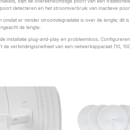
keld, blijft de overeenkomstige poort van een traditionel
poort detecteren en het stroomverbruik van inactieve poo
 omdat er minder stroomdegradatie is over de lengte; dit is
ngeacht de lengte.
de installatie plug-and-play en probleemloos. Configurere
t de verbindingssnelheid van een netwerkapparaat (10, 100 