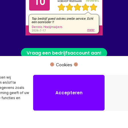
Vraag een bedrijfsaccount aan!
Cookies
 fysieke winkel of bezoekadres, wij leveren uw product rechtstreeks van
ken wij
n en/of te
Herroeping aanvragen →
gegevens zoals
Accepteren
mming geeft of uw
 functies en
Copyright © 2026 SR Computers