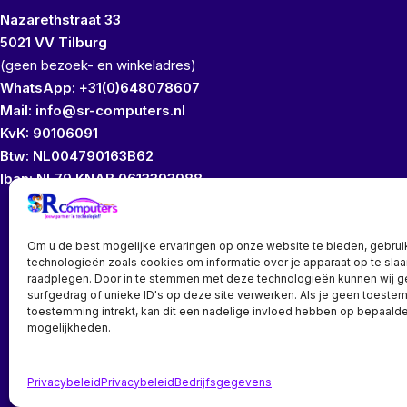
Nazarethstraat 33
5021 VV Tilburg
(geen bezoek- en winkeladres)
WhatsApp: +31(0)648078607
Mail: info@sr-computers.nl
KvK: 90106091
Btw: NL004790163B62
Iban: NL79 KNAB 0613393988
Wij bezitten geen
Om u de best mogelijke ervaringen op onze website te bieden, gebrui
technologieën zoals cookies om informatie over je apparaat op te slaa
raadplegen. Door in te stemmen met deze technologieën kunnen wij 
surfgedrag of unieke ID's op deze site verwerken. Als je geen toeste
toestemming intrekt, kan dit een nadelige invloed hebben op bepaalde
mogelijkheden.
Bedrijf? vraag een account aan voor speciale prijzen!
Privacybeleid
Privacybeleid
Bedrijfsgegevens