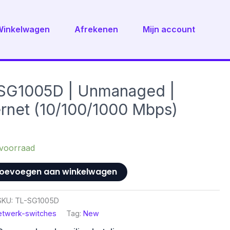
Winkelwagen
Afrekenen
Mijn account
-SG1005D | Unmanaged |
ernet (10/100/1000 Mbps)
voorraad
oevoegen aan winkelwagen
SKU:
TL-SG1005D
etwerk-switches
Tag:
New