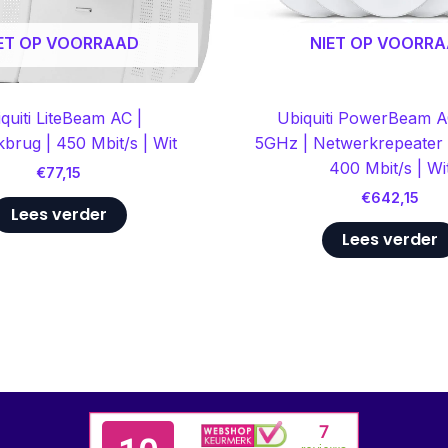
ET OP VOORRAAD
NIET OP VOORR
quiti LiteBeam AC |
Ubiquiti PowerBeam 
brug | 450 Mbit/s | Wit
5GHz | Netwerkrepeater (
400 Mbit/s | Wi
€
77,15
€
642,15
Lees verder
Lees verder