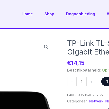
Home
Shop
Dagaanbieding
TP-Link TL
Gigabit Eth
€
14,15
Beschikbaarheid:
Op 
TP-
T
-
+
Link
TL-
EAN:
6935364020255
SG1005D
Categorieën:
Netwerk
,
N
|