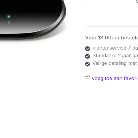
Unmanaged
|
Gigabit
Ethernet
(10/100/1000
Voor 18:00uur besteld
Mbps)
aantal
klantenservice 7 d
Standaard 2 jaar g
Veilige betaling me
voeg toe aan favori