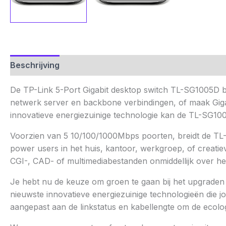
Beschrijving
Aanvullende informatie
Beoordelinge
De TP-Link 5-Port Gigabit desktop switch TL-SG1005D b
netwerk server en backbone verbindingen, of maak Giga
innovatieve energiezuinige technologie kan de TL-SG100
Voorzien van 5 10/100/1000Mbps poorten, breidt de TL-
power users in het huis, kantoor, werkgroep, of creati
CGI-, CAD- of multimediabestanden onmiddellijk over he
Je hebt nu de keuze om groen te gaan bij het upgraden
nieuwste innovatieve energiezuinige technologieën die 
aangepast aan de linkstatus en kabellengte om de ecol