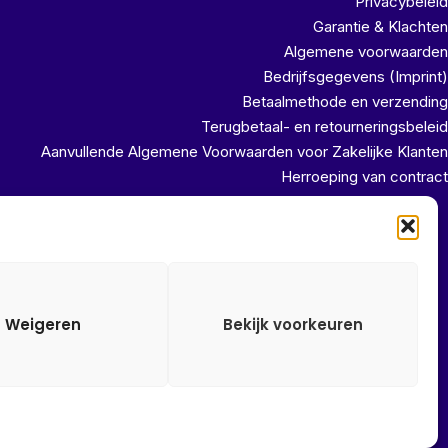
Privacybeleid
Garantie & Klachten
Algemene voorwaarden
Bedrijfsgegevens (Imprint)
Betaalmethode en verzending
Terugbetaal- en retourneringsbeleid
Aanvullende Algemene Voorwaarden voor Zakelijke Klanten
Herroeping van contract
uit ons magazijn!!
Weigeren
Bekijk voorkeuren
Alle onze prijzen zijn Incl. 21% btw. Ben je ingelogd met een
groothandel account, dan worden automatisch alle prijzen Excl.
21% btw getoond.