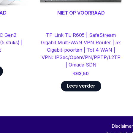
AAD
NIET OP VOORRAAD
AC Gen2
TP-Link TL-R605 | SafeStream
5 stuks) |
Gigabit Multi-WAN VPN Router | 5x
t
Gigabit-poorten | Tot 4 WAN |
VPN: IPSec/OpenVPN/PPTP/L2TP
| Omada SDN
€
63,50
Lees verder
Disclaimer