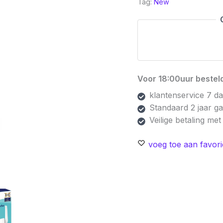
Tag:
New
Wi-
Fi
6
Range
Extender
|
Voor 18:00uur besteld
Dual-
band
klantenservice 7 d
|
Standaard 2 jaar g
1500
Veilige betaling me
Mbps
voeg toe aan favori
|
Gigabit
Ethernet
|
Wit
aantal