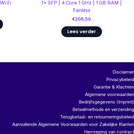
Wi‑Fi
1× SFP | 4 Core 1 GHz | 1 GB RAM |
Fanless
€
208,50
Lees verder
Disclaimer
Privacybeleid
Garantie & Klachten
Algemene voorwaarden
Bedrijfsgegevens (Imprint)
Betaalmethode en verzending
Terugbetaal- en retourneringsbeleid
Aanvullende Algemene Voorwaarden voor Zakelijke Klanten
Herroeping van contract