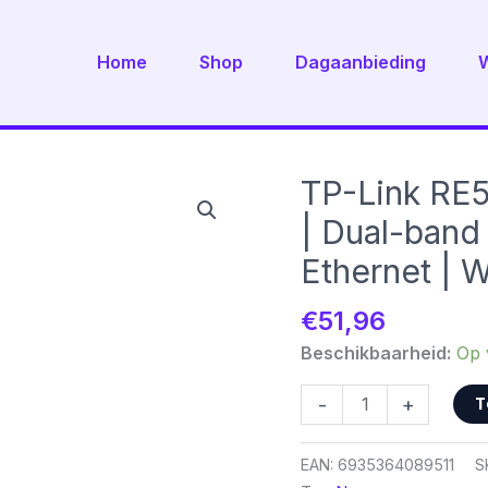
Home
Shop
Dagaanbieding
TP-Link RE5
| Dual-band
Ethernet | W
€
51,96
Beschikbaarheid:
Op 
TP-
T
-
+
Link
RE505X
EAN:
6935364089511
S
|