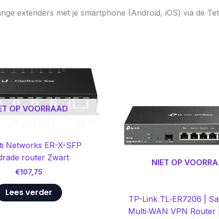
range extenders met je smartphone (Android, iOS) via de Te
ET OP VOORRAAD
iti Networks ER-X-SFP
drade router Zwart
NIET OP VOORR
€
107,75
Lees verder
TP-Link TL‑ER7206 | S
Multi‑WAN VPN Router | 