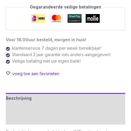
pack)
Gegarandeerde veilige betalingen
|
Dual-
band
WiFi
5
Voor 18:00uur besteld, morgen in huis!
Mesh
klantenservice 7 dagen per week bereikbaar!
Router
Standaard 2 jaar garantie mits anders aangegeven!
|
Veilige betaling met uw eigen bank!
Gigabit
Ethernet
voeg toe aan favorieten
|
AC1200
aantal
Beschrijving
Aanvullende informatie
Beoordelingen (0)