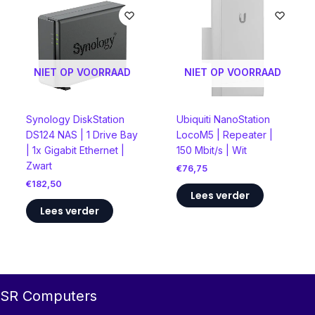
NIET OP VOORRAAD
NIET OP VOORRAAD
Synology DiskStation
Ubiquiti NanoStation
DS124 NAS | 1 Drive Bay
LocoM5 | Repeater |
| 1x Gigabit Ethernet |
150 Mbit/s | Wit
Zwart
€
76,75
€
182,50
Lees verder
Lees verder
SR Computers