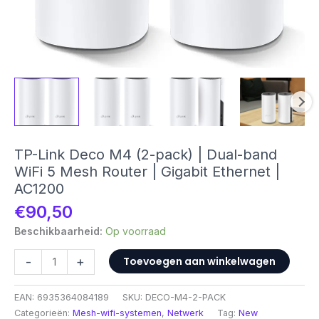
TP-Link Deco M4 (2-pack) | Dual-band
WiFi 5 Mesh Router | Gigabit Ethernet |
AC1200
€
90,50
Beschikbaarheid:
Op voorraad
TP-
-
+
Toevoegen aan winkelwagen
Link
Deco
EAN:
6935364084189
SKU:
DECO-M4-2-PACK
M4
Categorieën:
Mesh-wifi-systemen
,
Netwerk
Tag:
New
(2-