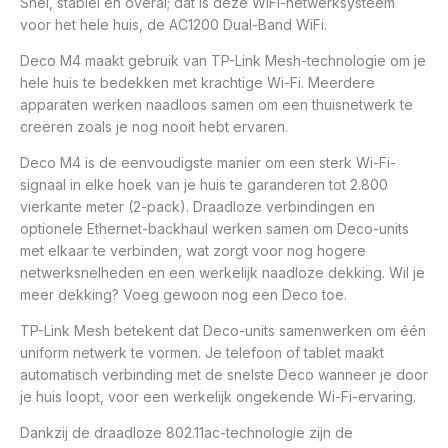
Snel, stabiel en overal; dat is deze WiFi-netwerksysteem
voor het hele huis, de AC1200 Dual-Band WiFi.
Deco M4 maakt gebruik van TP-Link Mesh-technologie om je
hele huis te bedekken met krachtige Wi-Fi. Meerdere
apparaten werken naadloos samen om een thuisnetwerk te
creëren zoals je nog nooit hebt ervaren.
Deco M4 is de eenvoudigste manier om een sterk Wi-Fi-
signaal in elke hoek van je huis te garanderen tot 2.800
vierkante meter (2-pack). Draadloze verbindingen en
optionele Ethernet-backhaul werken samen om Deco-units
met elkaar te verbinden, wat zorgt voor nog hogere
netwerksnelheden en een werkelijk naadloze dekking. Wil je
meer dekking? Voeg gewoon nog een Deco toe.
TP-Link Mesh betekent dat Deco-units samenwerken om één
uniform netwerk te vormen. Je telefoon of tablet maakt
automatisch verbinding met de snelste Deco wanneer je door
je huis loopt, voor een werkelijk ongekende Wi-Fi-ervaring.
Dankzij de draadloze 802.11ac-technologie zijn de