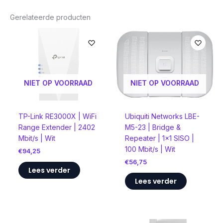
Gerelateerde producten
NIET OP VOORRAAD
NIET OP VOORRAAD
TP-Link RE3000X | WiFi
Ubiquiti Networks LBE-
Range Extender | 2402
M5-23 | Bridge &
Mbit/s | Wit
Repeater | 1×1 SISO |
100 Mbit/s | Wit
€
94,25
€
56,75
Lees verder
Lees verder