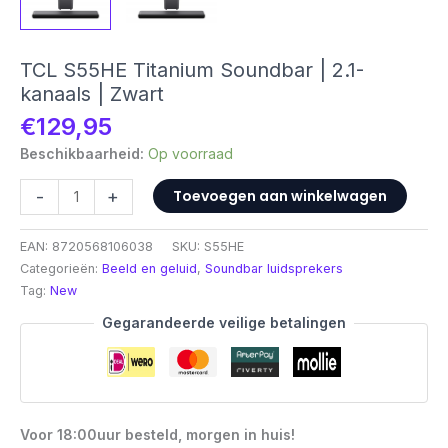
TCL S55HE Titanium Soundbar | 2.1-
kanaals | Zwart
€
129,95
Beschikbaarheid:
Op voorraad
TCL
-
+
Toevoegen aan winkelwagen
S55HE
Titanium
EAN:
8720568106038
SKU:
S55HE
Soundbar
Categorieën:
Beeld en geluid
,
Soundbar luidsprekers
|
Tag:
New
2.1-
kanaals
Gegarandeerde veilige betalingen
|
Zwart
aantal
Voor 18:00uur besteld, morgen in huis!