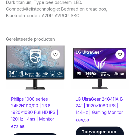
Dark titanium, Type beeldscherm: LED.
Connectiviteitstechnologie: Bedraad en draadloos,
Bluetooth-codec: A2DP, AVRCP, SBC
Gerelateerde producten
Philips 1000 series
LG UltraGear 24G411A-B
24E2N1110/00 | 23.8″
24″ | 1920×1080 IPS |
1920×1080 Full HD IPS |
144Hz | Gaming Monitor
120Hz | 4ms | Monitor
€
84,50
€
72,95
Toevoegen aan