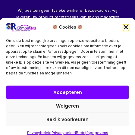
Wij bezitten geen fysieke winkel of bezoekadres, wij
leveren uw product rechtstreeks vanuit ons magazijn!!
Cookies
Herroeping aanvragen →
Om u de best mogelijke ervaringen op onze website te bieden,
gebruiken wij technologieën zoals cookies om informatie over je
apparaat op te slaan en/of te raadplegen. Door in te stemmen met
deze technologieën kunnen wij gegevens zoals surfgedrag of
unieke ID's op deze site verwerken. Als je geen toestemming geeft
of uw toestemming intrekt, kan dit een nadelige invloed hebben op
Bedrijf? vraag een account aan voor speciale prijzen!
bepaalde functies en mogelijkheden.
Copyright © 2026 SR Computers
Accepteren
Weigeren
Alle onze prijzen zijn Incl. 21% btw. Ben je ingelogd met een
groothandel account, dan worden automatisch alle prijzen
Bekijk voorkeuren
Excl. 21% btw getoond.
Privacybeleid
Privacybeleid
Bedrijfsgegevens