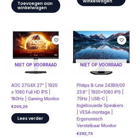
winkelwagen
Toevoegen aan
winkelwagen
NIET OP VOORRAAD
NIET OP VOORRAAD
AOC 27G4X 27″ | 1920
Philips B-Line 243B9/00
x 1080 Full HD IPS |
23.8″ | 1920×1080 IPS |
180Hz | Gaming Monitor
75Hz | USB-C |
Ingebouwde Speakers
€
205,25
| VESA-montage |
Lees verder
Ergonomisch
Verstelbaar Monitor
€
292,75