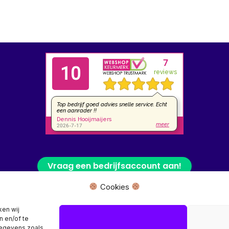
Vraag een bedrijfsaccount aan!
Cookies
 fysieke winkel of bezoekadres, wij leveren uw product rechtstreeks van
ken wij
n en/of te
Herroeping aanvragen →
gegevens zoals