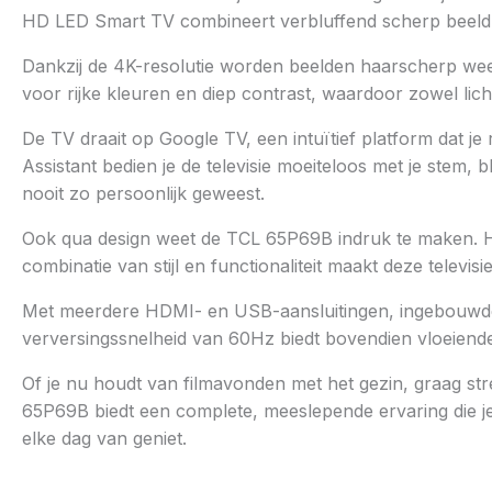
HD LED Smart TV combineert verbluffend scherp beeld met
Dankzij de 4K-resolutie worden beelden haarscherp wee
voor rijke kleuren en diep contrast, waardoor zowel lich
De TV draait op Google TV, een intuïtief platform dat j
Assistant bedien je de televisie moeiteloos met je stem,
nooit zo persoonlijk geweest.
Ook qua design weet de TCL 65P69B indruk te maken. Het
combinatie van stijl en functionaliteit maakt deze televis
Met meerdere HDMI- en USB-aansluitingen, ingebouwde W
verversingssnelheid van 60Hz biedt bovendien vloeiende b
Of je nu houdt van filmavonden met het gezin, graag str
65P69B biedt een complete, meeslepende ervaring die je v
elke dag van geniet.