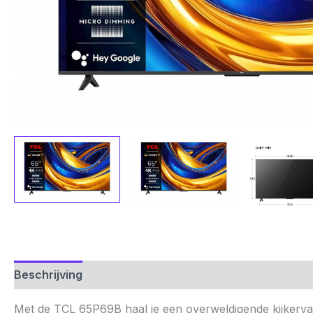
Beschrijving
Aanvullende informatie
Beoordelinge
Met de TCL 65P69B haal je een overweldigende kijkervari