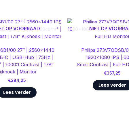
ET OP VOORRAAD
NIET OP VOORR
276B1/00 27″ | 2560×1440
​Philips 273V7QDSB/0
B-C | USB-Hub | 75Hz |
1920×1080 IPS | 60
 | 1000:1 Contrast | 178°
SmartContrast | Full H
ijkhoek | Monitor
€
357,25
€
284,25
Lees verder
Lees verder