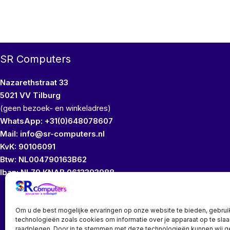
SR Computers
Nazarethstraat 33
5021 VV Tilburg
(geen bezoek- en winkeladres)
WhatsApp: +31(0)648078607
Mail: info@sr-computers.nl
KvK: 90106091
Btw: NL004790163B62
Iban: NL79 KNAB 0613393988
Wij bezitten geen
Om u de best mogelijke ervaringen op onze website te bieden, gebrui
technologieën zoals cookies om informatie over je apparaat op te slaa
raadplegen. Door in te stemmen met deze technologieën kunnen wij 