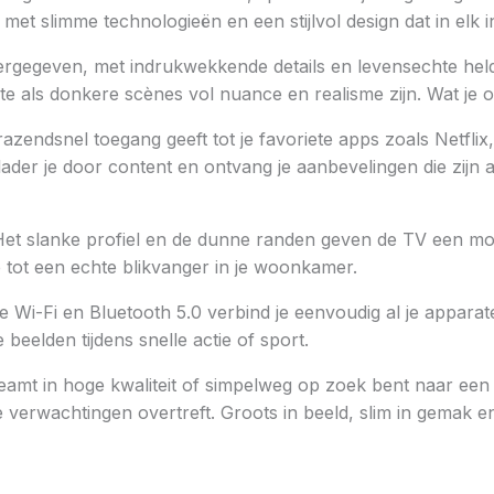
 slimme technologieën en een stijlvol design dat in elk int
rgegeven, met indrukwekkende details en levensechte hel
te als donkere scènes vol nuance en realisme zijn. Wat je o
e razendsnel toegang geeft tot je favoriete apps zoals Net
 blader je door content en ontvang je aanbevelingen die zij
 slanke profiel en de dunne randen geven de TV een moder
ie tot een echte blikvanger in je woonkamer.
i-Fi en Bluetooth 5.0 verbind je eenvoudig al je apparat
eelden tijdens snelle actie of sport.
eamt in hoge kwaliteit of simpelweg op zoek bent naar een s
erwachtingen overtreft. Groots in beeld, slim in gemak en 