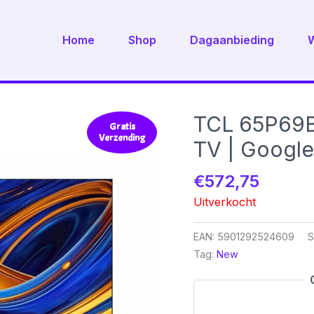
Home
Shop
Dagaanbieding
TCL 65P69B 
Gratis
Verzending
TV | Google
€
572,75
Uitverkocht
EAN:
5901292524609
S
Tag:
New