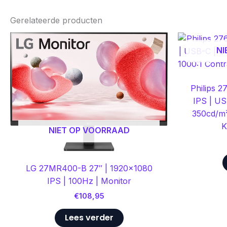
Gerelateerde producten
NI
Philips 
IPS | US
350cd/m²
K
NIET OP VOORRAAD
LG 27MR400-B 27″ | 1920×1080
IPS | 100Hz | Monitor
€
108,95
Lees verder