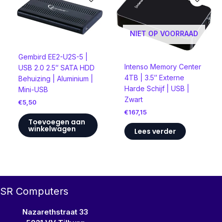
NIET OP VOORRAAD
Gembird EE2-U2S-5 |
Intenso Memory Center
USB 2.0 2.5″ SATA HDD
4TB | 3.5″ Externe
Behuizing | Aluminium |
Harde Schijf | USB |
Mini-USB
Zwart
€
5,50
€
167,15
Toevoegen aan
winkelwagen
Lees verder
SR Computers
Nazarethstraat 33