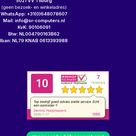
5021 VV Tilburg
(geen bezoek- en winkeladres)
WhatsApp: +31(0)648078607
Mail: info@sr-computers.nl
KvK: 90106091
Btw: NL004790163B62
Iban: NL79 KNAB 0613393988