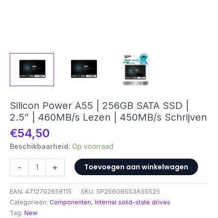
Silicon Power A55 | 256GB SATA SSD |
2.5” | 460MB/s Lezen | 450MB/s Schrijven
€
54,50
Beschikbaarheid:
Op voorraad
Silicon
-
+
Toevoegen aan winkelwagen
Power
A55
EAN:
4712702659115
SKU:
SP256GBSS3A55S25
|
Categorieën:
Componenten
,
Internal solid-state drives
256GB
Tag:
New
SATA