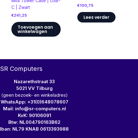
Midi Tower Case | USB-
€
100,75
C | Zwart
€
241,25
Lees verder
Toevoegen aan
winkelwagen
SR Computers
Nazarethstraat 33
5021 VV Tilburg
(geen bezoek- en winkeladres)
WhatsApp: +31(0)648078607
Mail: info@sr-computers.nl
KvK: 90106091
Btw: NL004790163B62
Iban: NL79 KNAB 0613393988