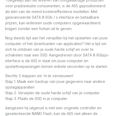
Toegewijd aan het leveren van hoogwaardige producten
voor prijsbewuste consumenten, is de A55 gepositioneerd
als één van de meest kosteneffectieve modellen. Met
geavanceerde SATA III 6Gb / s interface en betaalbare
prijzen, kan iedereen oude computers opgewaardeerd
krijgen zonder een fortuin uit te geven.
Nog steeds tijd aan het verspillen bij het opstarten van jouw
computer of het downloaden van applicaties? Het is tijd om
zich te ontdoen van je oude harde schijf en over te
schakelen naar een SSD. Aangedreven door SATA III 6Gbps-
interface is de A55 in staat om jouw computer en
opstarttoepassingen binnen enkele seconden op te starten.
Slechts 3 stappen om ‘m te vernieuwen!
Stap 1. Maak een backup van jouw gegevens naar andere
opslagapparaten
Stap 2. Verwijder de oude harde schijf van je computer
Stap 3. Plaats de SSD in je computer
Aangezien hij uitgerust is met een originele controller en
geselecteerde NAND Flash, kan de A55 niet alleen de