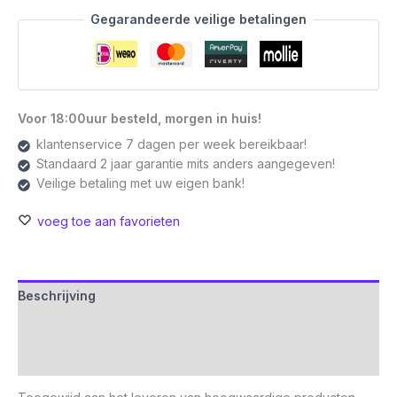
SSD
Gegarandeerde veilige betalingen
|
2.5''
|
460MB/s
Lezen
Voor 18:00uur besteld, morgen in huis!
|
klantenservice 7 dagen per week bereikbaar!
450MB/s
Standaard 2 jaar garantie mits anders aangegeven!
Schrijven
Veilige betaling met uw eigen bank!
aantal
voeg toe aan favorieten
Beschrijving
Aanvullende informatie
Beoordelingen (0)