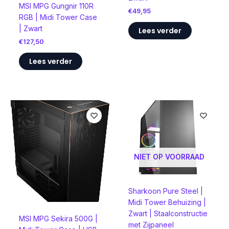
MSI MPG Gungnir 110R
€
49,95
RGB | Midi Tower Case
| Zwart
Lees verder
€
127,50
Lees verder
NIET OP VOORRAAD
Sharkoon Pure Steel |
Midi Tower Behuizing |
Zwart | Staalconstructie
MSI MPG Sekira 500G |
met Zijpaneel