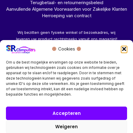
Terugbetaal- en retourneringsbeleid
Aanvullende Algemene Voorwaarden voor Zakelijke Klanten
Herroeping van contract
Wij bezitten geen fysieke winkel of bezoekadres, wij
leveren uw product rechtstreeks vanuit ons magazijn!!
Cookies
Herroeping aanvragen →
Om u de best mogelijke ervaringen op onze website te bieden,
gebruiken wij technologieën zoals cookies om informatie over je
apparaat op te slaan en/of te raadplegen. Door in te stemmen met
deze technologieën kunnen wij gegevens zoals surfgedrag of
unieke ID's op deze site verwerken. Als je geen toestemming geeft
of uw toestemming intrekt, kan dit een nadelige invloed hebben op
Bedrijf? vraag een account aan voor speciale prijzen!
bepaalde functies en mogelijkheden.
Copyright © 2026 SR Computers
Accepteren
Weigeren
Alle onze prijzen zijn Incl. 21% btw. Ben je ingelogd met een