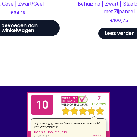
 Case | Zwart/Geel
Behuizing | Zwart | Staal
met Zijpaneel
€
64,15
€
100,75
Toevoegen aan
winkelwagen
Lees verder