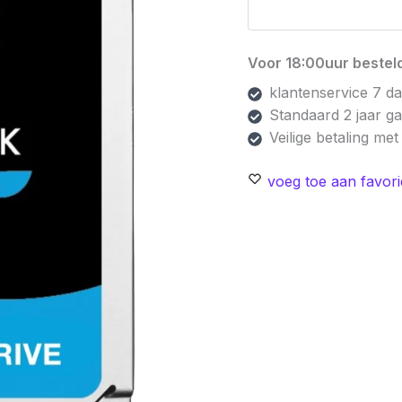
Voor 18:00uur besteld
klantenservice 7 d
Standaard 2 jaar g
Veilige betaling me
voeg toe aan favori