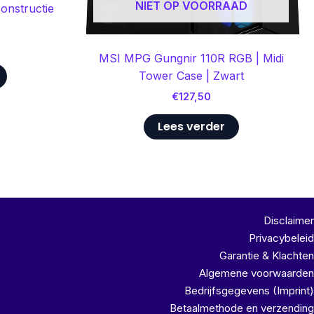
NIET OP VOORRAAD
constructie
MSI MPG Gungnir 110R RGB | Midi
Tower Case | Zwart
€
127,50
Lees verder
Disclaimer
Privacybeleid
Garantie & Klachten
Algemene voorwaarden
Bedrijfsgegevens (Imprint)
Betaalmethode en verzending