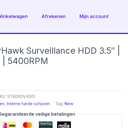
Winkelwagen
Afrekenen
Mijn account
Hawk Surveillance HDD 3.5″ |
I | 5400RPM
KU:
ST6000VX001
en
,
Interne harde schijven
Tag:
New
Gegarandeerde veilige betalingen