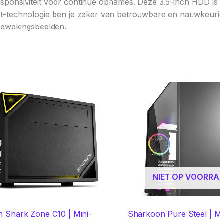
ponsiviteit voor continue opnames. Deze 3.5-inch HDD is 
ect-technologie ben je zeker van betrouwbare en nauwkeu
bewakingsbeelden.
NIET OP VOORR
 Shark Zone C10 | Mini-
Sharkoon Pure Steel | M