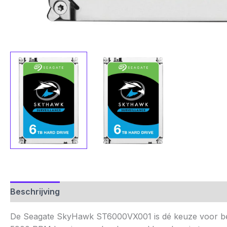
Beschrijving
Aanvullende informatie
Beoordelinge
De Seagate SkyHawk ST6000VX001 is dé keuze voor betr