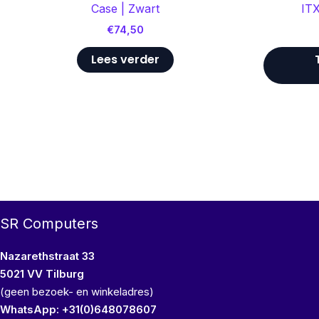
Case | Zwart
ITX
€
74,50
Lees verder
SR Computers
Nazarethstraat 33
5021 VV Tilburg
(geen bezoek- en winkeladres)
WhatsApp: +31(0)648078607