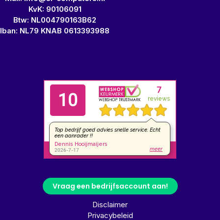
KvK: 90106091
Btw: NL004790163B62
Iban: NL79 KNAB 0613393988
Vraag een bedrijfsaccount aan!
Disclaimer
Privacybeleid