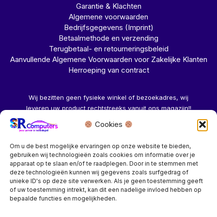
Garantie & Klachten
Algemene voorwaarden
Bedrijfsgegevens (Imprint)
Betaalmethode en verzending
Terugbetaal- en retourneringsbeleid
Aanvullende Algemene Voorwaarden voor Zakelijke Klanten
Herroeping van contract
Wij bezitten geen fysieke winkel of bezoekadres, wij
leveren uw product rechtstreeks vanuit ons magazijn!!
Cookies
Herroeping aanvragen →
Om u de best mogelijke ervaringen op onze website te bieden,
gebruiken wij technologieën zoals cookies om informatie over je
apparaat op te slaan en/of te raadplegen. Door in te stemmen met
deze technologieën kunnen wij gegevens zoals surfgedrag of
unieke ID's op deze site verwerken. Als je geen toestemming geeft
of uw toestemming intrekt, kan dit een nadelige invloed hebben op
Bedrijf? vraag een account aan voor speciale prijzen!
bepaalde functies en mogelijkheden.
Copyright © 2026 SR Computers