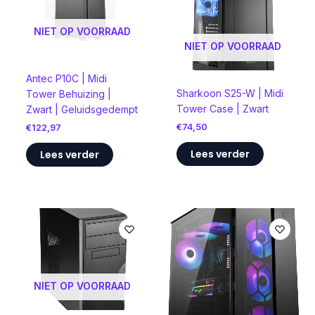
NIET OP VOORRAAD
NIET OP VOORRAAD
Antec P10C | Midi
Sharkoon S25-W | Midi
Tower Behuizing |
Tower Case | Zwart
Zwart | Geluidsgedempt
€
74,50
€
122,97
Lees verder
Lees verder
NIET OP VOORRAAD