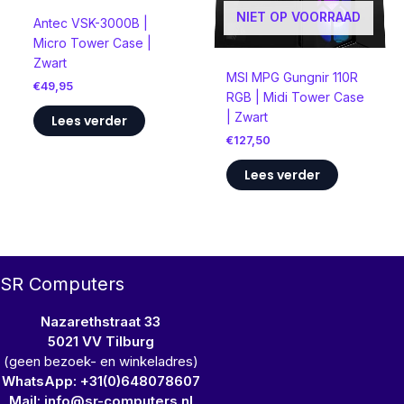
NIET OP VOORRAAD
Antec VSK-3000B |
Micro Tower Case |
Zwart
MSI MPG Gungnir 110R
€
49,95
RGB | Midi Tower Case
| Zwart
Lees verder
€
127,50
Lees verder
SR Computers
Nazarethstraat 33
5021 VV Tilburg
(geen bezoek- en winkeladres)
WhatsApp: +31(0)648078607
Mail: info@sr-computers.nl