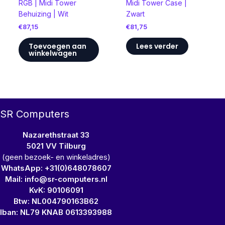
RGB | Midi Tower
Midi Tower Case |
Behuizing | Wit
Zwart
€
87,15
€
81,75
Toevoegen aan
Lees verder
winkelwagen
SR Computers
Nazarethstraat 33
5021 VV Tilburg
(geen bezoek- en winkeladres)
WhatsApp: +31(0)648078607
Mail: info@sr-computers.nl
KvK: 90106091
Btw: NL004790163B62
Iban: NL79 KNAB 0613393988