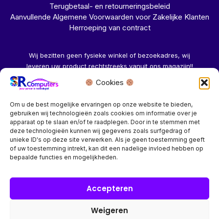
Terugbetaal- en retourneringsbeleid
Aanvullende Algemene Voorwaarden voor Zakelijke Klanten
Herroeping van contract
Wij bezitten geen fysieke winkel of bezoekadres, wij
leveren uw product rechtstreeks vanuit ons magazijn!!
Cookies
Herroeping aanvragen →
Om u de best mogelijke ervaringen op onze website te bieden,
gebruiken wij technologieën zoals cookies om informatie over je
apparaat op te slaan en/of te raadplegen. Door in te stemmen met
deze technologieën kunnen wij gegevens zoals surfgedrag of
unieke ID's op deze site verwerken. Als je geen toestemming geeft
of uw toestemming intrekt, kan dit een nadelige invloed hebben op
Bedrijf? vraag een account aan voor speciale prijzen!
bepaalde functies en mogelijkheden.
Copyright © 2026 SR Computers
Accepteren
Weigeren