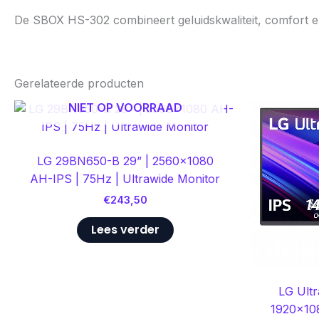
De SBOX HS-302 combineert geluidskwaliteit, comfort en
Gerelateerde producten
NIET OP VOORRAAD
LG 29BN650-B 29” | 2560×1080
AH-IPS | 75Hz | Ultrawide Monitor
€
243,50
Lees verder
LG Ult
1920×108