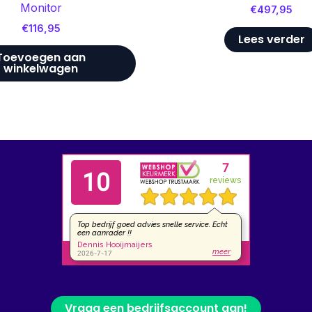
Monitor
€
497,95
€
116,95
Lees verder
Toevoegen aan
winkelwagen
Vraag een bedrijfsaccount aan!