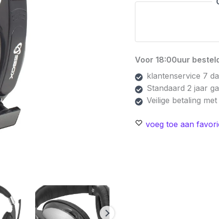
Ear
Gaming
Headset
3,5mm
Connector
Voor 18:00uur besteld
|
Zwart/Grijs
klantenservice 7 d
aantal
Standaard 2 jaar g
Veilige betaling me
voeg toe aan favori