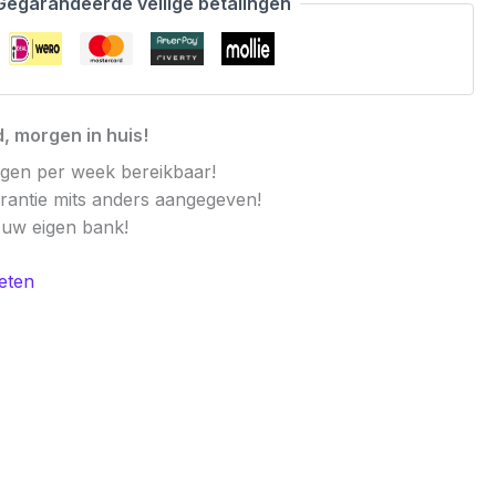
Gegarandeerde veilige betalingen
, morgen in huis!
agen per week bereikbaar!
arantie mits anders aangegeven!
t uw eigen bank!
eten