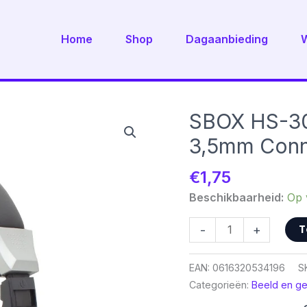
Home
Shop
Dagaanbieding
SBOX HS-30
3,5mm Conne
€
1,75
Beschikbaarheid:
Op 
SBOX
T
-
+
HS-
302
EAN:
0616320534196
S
|
Categorieën:
Beeld en ge
On-