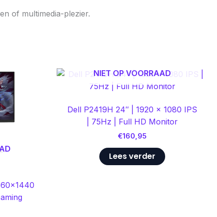
n of multimedia-plezier.
NIET OP VOORRAAD
Dell P2419H 24″ | 1920 x 1080 IPS
| 75Hz | Full HD Monitor
€
160,95
AAD
Lees verder
560×1440
Gaming