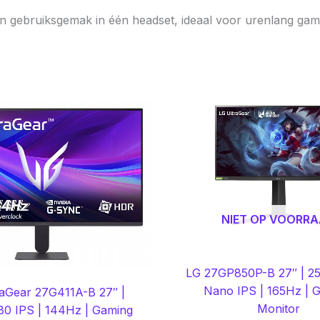
 gebruiksgemak in één headset, ideaal voor urenlang game
NIET OP VOORR
LG 27GP850P-B 27″ | 2
Nano IPS | 165Hz | 
raGear 27G411A-B 27″ |
Monitor
0 IPS | 144Hz | Gaming