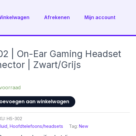
Winkelwagen
Afrekenen
Mijn account
2 | On-Ear Gaming Headset
ctor | Zwart/Grijs
voorraad
oevoegen aan winkelwagen
KU:
HS-302
luid
,
Hoofdtelefoons/headsets
Tag:
New