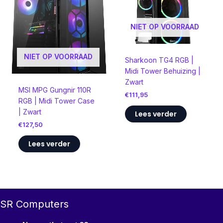
NIET OP VOORRAAD
NIET OP VOORRAAD
Sharkoon TG4 RGB |
Midi Tower Behuizing |
Zwart
MSI MPG Gungnir 110R
€
111,95
RGB | Midi Tower Case
| Zwart
Lees verder
€
127,50
Lees verder
SR Computers