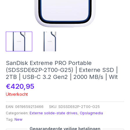
SanDisk Extreme PRO Portable
(SDSSDE62P-2T00-G25) | Externe SSD |
2TB | USB-C 3.2 Gen2 | 2000 MB/s | Wit
€
420,95
Uitverkocht
EAN:
0619659213466
SKU:
SDSSDE62P-2T00-G25
Categorieën:
Externe solide-state drives
,
Opslagmedia
Tag:
New
Gegarandeerde veilige betalingen