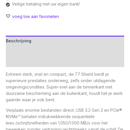
Veilige betaling met uw eigen bank!
voeg toe aan favorieten
Beschrijving
Aanvullende informatie
Beoordelingen (0)
Extreem sterk, snel en compact, de T7 Shield biedt je
superieure prestaties onderweg, zelfs onder uitdagende
omgevingscondities. Super-snel aan de binnenkant met
duurzame bescherming aan de buitenkant, houdt het je werk
gaande waar je ook bent.
Verplaats enorme bestanden direct. USB 3.2 Gen 2 en PCIe®
NVMe™ behalen indrukwekkende sequentiële
lees-/schrijfsnelheden van 1.050/1.000 MB/s voor het
bewerken zonder vertraging rechtstreeks vanaf de schijf. De