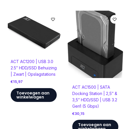
ACT AC1200 | USB 3.0
2.5″ HDD/SSD Behuizing
| Zwart | Opslagstations
€
15,97
ACT AC1500 | SATA
Toevoegen aan
Docking Station | 2,5″ &
winkelwagen
3,5″ HDD/SSD | USB 3.2
Gen1 (5 Gbps)
€
30,15
Toevoegen aan
winkelwagen