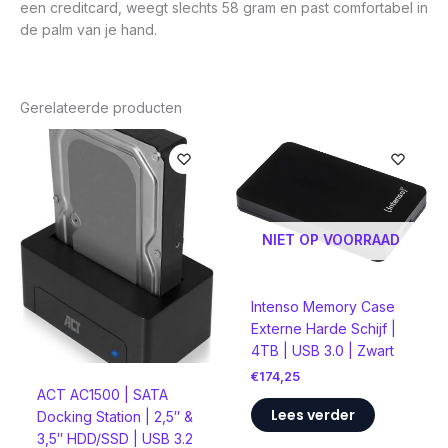
een creditcard, weegt slechts 58 gram en past comfortabel in
de palm van je hand.
Gerelateerde producten
NIET OP VOORRAAD
Intenso Memory Case
Externe Harde Schijf |
4TB | USB 3.0 | Zwart
€
174,25
ACT AC1500 | SATA
Lees verder
Docking Station | 2,5″ &
3,5″ HDD/SSD | USB 3.2