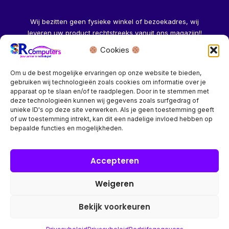
Wij bezitten geen fysieke winkel of bezoekadres, wij
leveren uw product rechtstreeks vanuit ons magazijn!!
Cookies
Herroeping aanvragen →
Om u de best mogelijke ervaringen op onze website te bieden,
gebruiken wij technologieën zoals cookies om informatie over je
apparaat op te slaan en/of te raadplegen. Door in te stemmen met
deze technologieën kunnen wij gegevens zoals surfgedrag of
unieke ID's op deze site verwerken. Als je geen toestemming geeft
of uw toestemming intrekt, kan dit een nadelige invloed hebben op
Bedrijf? vraag een account aan voor speciale prijzen!
bepaalde functies en mogelijkheden.
Copyright © 2026 SR Computers
Accepteren
Weigeren
Alle onze prijzen zijn Incl. 21% btw. Ben je ingelogd met een
groothandel account, dan worden automatisch alle prijzen
Bekijk voorkeuren
Excl. 21% btw getoond.