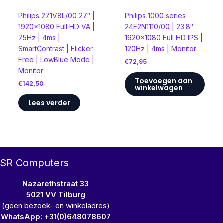
Philips 271V8L/00 27″ |
Philips 1000 series
1920×1080 Full HD VA |
24E2N1110/00 | 23.8″
75Hz | 4ms |
1920×1080 Full HD IPS |
SmartContrast | Flicker-
120Hz | 4ms | Monitor
Free | LowBlue Mode |
€
72,95
Monitor
Toevoegen aan
€
142,50
winkelwagen
Lees verder
SR Computers
Nazarethstraat 33
5021 VV Tilburg
(geen bezoek- en winkeladres)
WhatsApp: +31(0)648078607