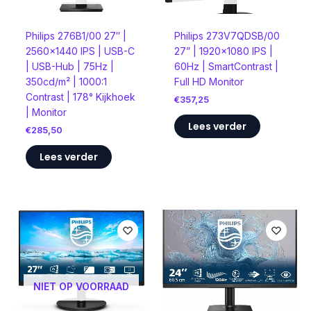
Philips 276B1/00 27″ |
​Philips 273V7QDSB/00
2560×1440 IPS | USB-C
27” | 1920×1080 IPS |
| USB-Hub | 75Hz |
60Hz | SmartContrast |
350cd/m² | 1000:1
Full HD Monitor
Contrast | 178° Kijkhoek
€
357,25
| Monitor
Lees verder
€
285,50
Lees verder
NIET OP VOORRAAD