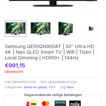
Samsung QE50QN90DAT | 50” Ultra HD
4K | Neo QLED Smart TV | Wifi | Tizen |
Local Dimming | HDR10+ | 144Hz
€
991,15
Uitverkocht
EAN:
8806095407012
SKU:
QE50QN90DATXXH
Categorieën:
Beeld en geluid
,
TV's
Tag:
New
Gegarandeerde veilige betalingen