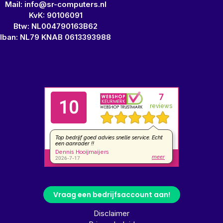
Mail: info@sr-computers.nl
KvK: 90106091
Btw: NL004790163B62
Iban: NL79 KNAB 0613393988
Vraag een bedrijfsaccount aan!
Disclaimer