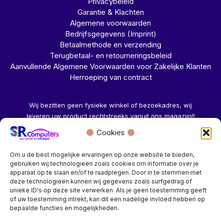
Privacybeleid
Garantie & Klachten
Algemene voorwaarden
Bedrijfsgegevens (Imprint)
Betaalmethode en verzending
Terugbetaal- en retourneringsbeleid
Aanvullende Algemene Voorwaarden voor Zakelijke Klanten
Herroeping van contract
Wij bezitten geen fysieke winkel of bezoekadres, wij
leveren uw product rechtstreeks vanuit ons magazijn!!
Cookies
Herroeping aanvragen →
Om u de best mogelijke ervaringen op onze website te bieden,
gebruiken wij technologieën zoals cookies om informatie over je
apparaat op te slaan en/of te raadplegen. Door in te stemmen met
deze technologieën kunnen wij gegevens zoals surfgedrag of
unieke ID's op deze site verwerken. Als je geen toestemming geeft
of uw toestemming intrekt, kan dit een nadelige invloed hebben op
Bedrijf? vraag een account aan voor speciale prijzen!
bepaalde functies en mogelijkheden.