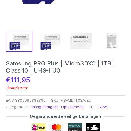
Samsung PRO Plus | MicroSDXC | 1TB |
Class 10 | UHS-I U3
€
111,95
Uitverkocht
EAN:
8806095388380
SKU:
MB-MD1T0SA/EU
Categorieën:
Flashgeheugens
,
Opslagmedia
Tag:
New
Gegarandeerde veilige betalingen