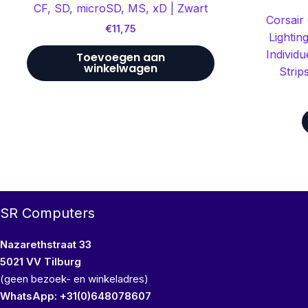
CF, SD, microSD, MS, xD | Zwart
Corsair
€
11,75
Lightin
Individ
Toevoegen aan
winkelwagen
Strip
SR Computers
Nazarethstraat 33
5021 VV Tilburg
(geen bezoek- en winkeladres)
WhatsApp: +31(0)648078607