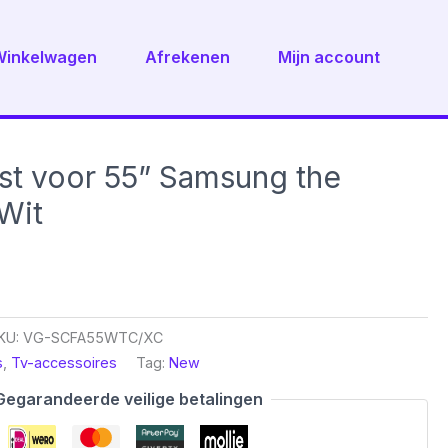
Winkelwagen
Afrekenen
Mijn account
st voor 55” Samsung the
Wit
KU:
VG-SCFA55WTC/XC
s
,
Tv-accessoires
Tag:
New
Gegarandeerde veilige betalingen