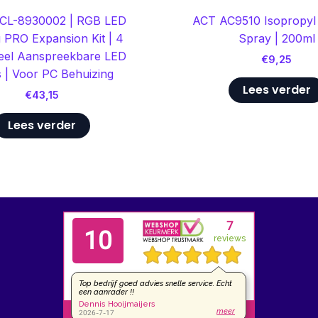
 CL-8930002 | RGB LED
ACT AC9510 Isopropyl
g PRO Expansion Kit | 4
Spray | 200ml
ueel Aanspreekbare LED
€
9,25
s | Voor PC Behuizing
Lees verder
€
43,15
Lees verder