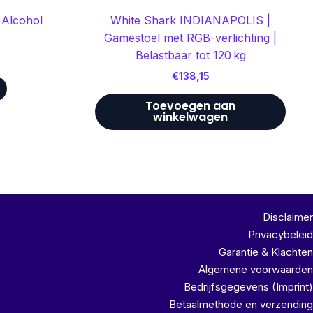
 Alcohol
White Shark INDIANAPOLIS |
Gamestoel met RGB-verlichting |
Belastbaar tot 120 kg
€
138,15
Toevoegen aan
winkelwagen
Disclaimer
Privacybeleid
Garantie & Klachten
Algemene voorwaarden
Bedrijfsgegevens (Imprint)
Betaalmethode en verzending