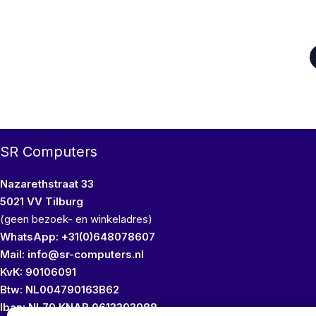
SR Computers
Nazarethstraat 33
5021 VV Tilburg
(geen bezoek- en winkeladres)
WhatsApp: +31(0)648078607
Mail: info@sr-computers.nl
KvK: 90106091
Btw: NL004790163B62
Iban: NL79 KNAB 0613393988