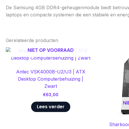
De Samsung 4GB DDR4-geheugenmodule biedt betrouwba
laptops en compacte systemen die een stabiele en ene
Gerelateerde producten
NIET OP VOORRAAD
Antec VSK4000B-U2/U3 | ATX
Desktop Computerbehuizing |
Zwart
€
63,00
NI
Lees verder
Sharkoon