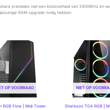
re prestaties met een kloksnelheid van 2400MHz en een
rgiezuinige RAM-upgrade nodig hebben.
ET OP VOORRAAD
NIET OP VOORR
 RGB Flow | Midi Tower
Sharkoon TG4 RGB | Mi