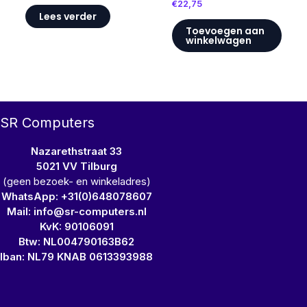
€
22,75
Lees verder
Toevoegen aan
winkelwagen
SR Computers
Nazarethstraat 33
5021 VV Tilburg
(geen bezoek- en winkeladres)
WhatsApp: +31(0)648078607
Mail: info@sr-computers.nl
KvK: 90106091
Btw: NL004790163B62
Iban: NL79 KNAB 0613393988