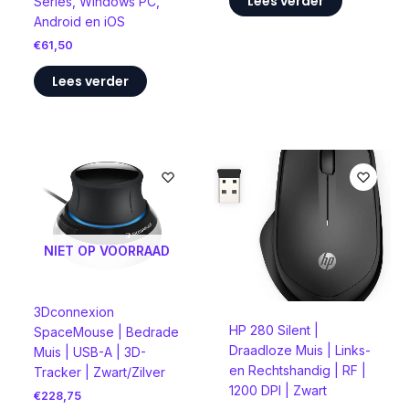
Lees verder
Series, Windows PC,
Android en iOS
€
61,50
Lees verder
NIET OP VOORRAAD
3Dconnexion
HP 280 Silent |
SpaceMouse | Bedrade
Draadloze Muis | Links-
Muis | USB-A | 3D-
en Rechtshandig | RF |
Tracker | Zwart/Zilver
1200 DPI | Zwart
€
228,75