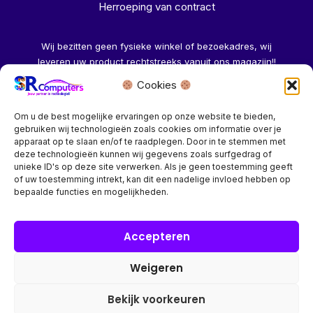
Herroeping van contract
Wij bezitten geen fysieke winkel of bezoekadres, wij
leveren uw product rechtstreeks vanuit ons magazijn!!
Cookies
Herroeping aanvragen →
Om u de best mogelijke ervaringen op onze website te bieden,
gebruiken wij technologieën zoals cookies om informatie over je
apparaat op te slaan en/of te raadplegen. Door in te stemmen met
deze technologieën kunnen wij gegevens zoals surfgedrag of
unieke ID's op deze site verwerken. Als je geen toestemming geeft
of uw toestemming intrekt, kan dit een nadelige invloed hebben op
Bedrijf? vraag een account aan voor speciale prijzen!
bepaalde functies en mogelijkheden.
Copyright © 2026 SR Computers
Accepteren
Weigeren
Alle onze prijzen zijn Incl. 21% btw. Ben je ingelogd met een
groothandel account, dan worden automatisch alle prijzen
Bekijk voorkeuren
Excl. 21% btw getoond.