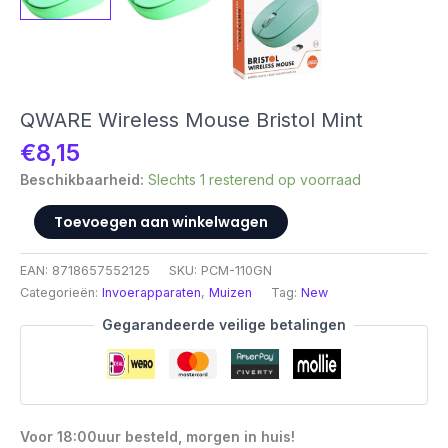
QWARE Wireless Mouse Bristol Mint
€
8,15
Beschikbaarheid:
Slechts 1 resterend op voorraad
QWARE
Toevoegen aan winkelwagen
Wireless
Mouse
EAN:
8718657552125
SKU:
PCM-110GN
Bristol
Categorieën:
Invoerapparaten
,
Muizen
Tag:
New
Mint
aantal
Gegarandeerde veilige betalingen
Voor 18:00uur besteld, morgen in huis!