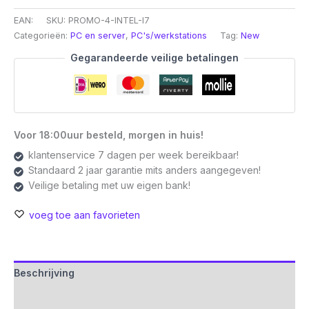
|
EAN:
SKU:
PROMO-4-INTEL-I7
Intel
Categorieën:
PC en server
,
PC's/werkstations
Tag:
New
Core
i7-
Gegarandeerde veilige betalingen
12700
|
16GB
RAM
|
Voor 18:00uur besteld, morgen in huis!
480GB
klantenservice 7 dagen per week bereikbaar!
SSD
Standaard 2 jaar garantie mits anders aangegeven!
|
Veilige betaling met uw eigen bank!
Windows
11
voeg toe aan favorieten
Professional
|
Mini-
Tower
Beschrijving
Behuizing
Aanvullende informatie
aantal