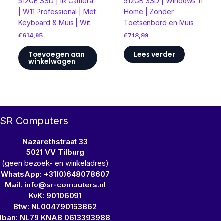
512GB SSD | IR Camera
512GB SSD | Windows 11
| W11 Professional | Met
Home | Zonder
Keyboard & Muis | Wit
Toetsenbord en Muis
€
614,95
€
718,99
Toevoegen aan
Lees verder
winkelwagen
SR Computers
Nazarethstraat 33
5021 VV Tilburg
(geen bezoek- en winkeladres)
WhatsApp: +31(0)648078607
Mail: info@sr-computers.nl
KvK: 90106091
Btw: NL004790163B62
Iban: NL79 KNAB 0613393988