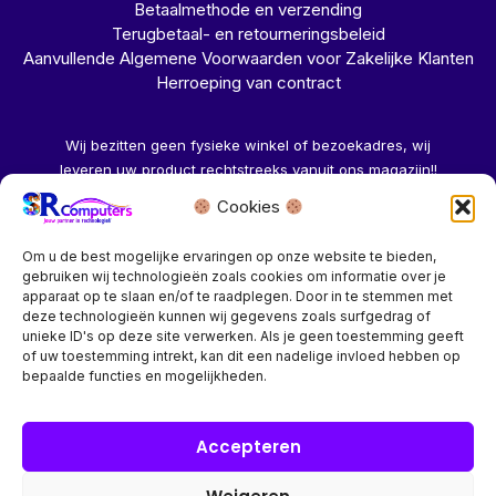
Betaalmethode en verzending
Terugbetaal- en retourneringsbeleid
Aanvullende Algemene Voorwaarden voor Zakelijke Klanten
Herroeping van contract
Wij bezitten geen fysieke winkel of bezoekadres, wij
leveren uw product rechtstreeks vanuit ons magazijn!!
Cookies
Herroeping aanvragen →
Om u de best mogelijke ervaringen op onze website te bieden,
gebruiken wij technologieën zoals cookies om informatie over je
apparaat op te slaan en/of te raadplegen. Door in te stemmen met
deze technologieën kunnen wij gegevens zoals surfgedrag of
unieke ID's op deze site verwerken. Als je geen toestemming geeft
of uw toestemming intrekt, kan dit een nadelige invloed hebben op
Bedrijf? vraag een account aan voor speciale prijzen!
bepaalde functies en mogelijkheden.
Copyright © 2026 SR Computers
Accepteren