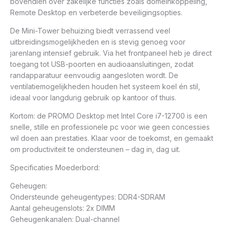
bovendien over zakelijke functies zoals domeinkoppeling,
Remote Desktop en verbeterde beveiligingsopties.
De Mini-Tower behuizing biedt verrassend veel
uitbreidingsmogelijkheden en is stevig genoeg voor
jarenlang intensief gebruik. Via het frontpaneel heb je direct
toegang tot USB-poorten en audioaansluitingen, zodat
randapparatuur eenvoudig aangesloten wordt. De
ventilatiemogelijkheden houden het systeem koel én stil,
ideaal voor langdurig gebruik op kantoor of thuis.
Kortom: de PROMO Desktop met Intel Core i7-12700 is een
snelle, stille en professionele pc voor wie geen concessies
wil doen aan prestaties. Klaar voor de toekomst, en gemaakt
om productiviteit te ondersteunen – dag in, dag uit.
Specificaties Moederbord:
Geheugen:
Ondersteunde geheugentypes: DDR4-SDRAM
Aantal geheugenslots: 2x DIMM
Geheugenkanalen: Dual-channel