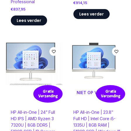
Professional
€
914,15
€
837,95
Lees verder
Lees verder
Gratis
Gratis
NIET OP VOORRAAD
Verzending
Verzending
HP All-in-One | 24” Full
HP All-in-One | 23.8″
HD IPS | AMD Ryzen 3
Full HD | Intel Core i5-
7320U | 8GB DDR5 |
1335U | 8GB RAM |