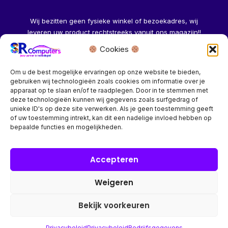
Wij bezitten geen fysieke winkel of bezoekadres, wij
leveren uw product rechtstreeks vanuit ons magazijn!!
Cookies
Herroeping aanvragen →
Om u de best mogelijke ervaringen op onze website te bieden,
gebruiken wij technologieën zoals cookies om informatie over je
apparaat op te slaan en/of te raadplegen. Door in te stemmen met
deze technologieën kunnen wij gegevens zoals surfgedrag of
unieke ID's op deze site verwerken. Als je geen toestemming geeft
of uw toestemming intrekt, kan dit een nadelige invloed hebben op
Bedrijf? vraag een account aan voor speciale prijzen!
bepaalde functies en mogelijkheden.
Copyright © 2026 SR Computers
Accepteren
Weigeren
Alle onze prijzen zijn Incl. 21% btw. Ben je ingelogd met een
groothandel account, dan worden automatisch alle prijzen
Bekijk voorkeuren
Excl. 21% btw getoond.
Privacybeleid
Privacybeleid
Bedrijfsgegevens