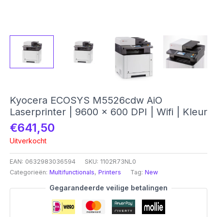
Kyocera ECOSYS M5526cdw AiO
Laserprinter | 9600 x 600 DPI | Wifi | Kleur
€
641,50
Uitverkocht
EAN:
0632983036594
SKU:
1102R73NL0
Categorieën:
Multifunctionals
,
Printers
Tag:
New
Gegarandeerde veilige betalingen