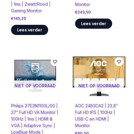
| 1ms | Zwart/Rood |
Monitor
Gaming Monitor
€
243,50
€
145,25
Lees verder
Lees verder
NIET OP VOORRAAD
NIET OP VOORRAAD
Philips 27E2N1100L/00 |
AOC 24B3CA2 | 23,8″
27″ Full HD VA Monitor |
Full HD IPS | 100Hz |
100Hz | 1ms | HDMI &
USB-C en HDMI |
VGA | Adaptive Sync |
Monitor
LowBlue Mode |
€
90,50