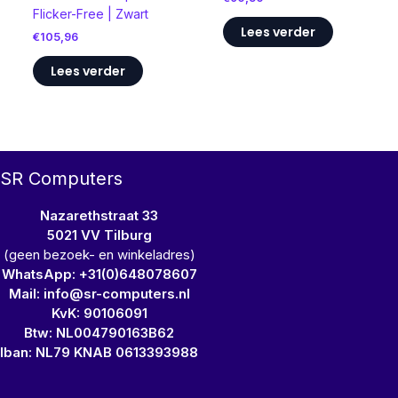
Flicker-Free | Zwart
Lees verder
€
105,96
Lees verder
SR Computers
Nazarethstraat 33
5021 VV Tilburg
(geen bezoek- en winkeladres)
WhatsApp: +31(0)648078607
Mail: info@sr-computers.nl
KvK: 90106091
Btw: NL004790163B62
Iban: NL79 KNAB 0613393988