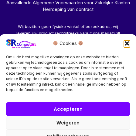
Aanvullende Algemene Voorwaarden voor Zakelijke Klanten
Herroeping van contract
Wij bezitten geen fysieke winkel of bezoekadres, wij
leveren uw product rechtstreeks vanuit ons magazijn!!
Cookies
Herroeping aanvragen →
Om u de best mogelijke ervaringen op onze website te bieden,
gebruiken wij technologieën zoals cookies om informatie over je
apparaat op te slaan en/of te raadplegen. Door in te stemmen met
deze technologieën kunnen wij gegevens zoals surfgedrag of
unieke ID's op deze site verwerken. Als je geen toestemming geeft
of uw toestemming intrekt, kan dit een nadelige invloed hebben op
Bedrijf? vraag een account aan voor speciale prijzen!
bepaalde functies en mogelijkheden.
Copyright © 2026 SR Computers
Accepteren
Weigeren
Alle onze prijzen zijn Incl. 21% btw. Ben je ingelogd met een
groothandel account, dan worden automatisch alle prijzen