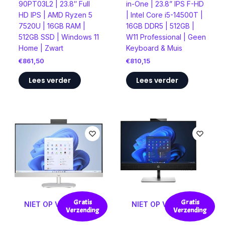
90PT03L2 | 23.8″ Full
in-One | 23.8” IPS F-HD
HD IPS | AMD Ryzen 5
| Intel Core i5-14500T |
7520U | 16GB RAM |
16GB DDR5 | 512GB |
512GB SSD | Windows 11
W11 Professional | Geen
Home | Zwart
Keyboard & Muis
€
861,50
€
810,15
Lees verder
Lees verder
Gratis
Gratis
NIET OP VOORRAAD
NIET OP VOORRAAD
Verzending
Verzending