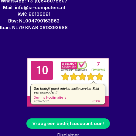
WhatsApp: +31(0)648078607
Mail: info@sr-computers.nl
KvK: 90106091
Btw: NL004790163B62
Iban: NL79 KNAB 0613393988
Vraag een bedrijfsaccount aan!
Disclaimer