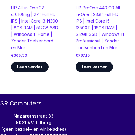
HP All-in-One 27-
HP ProOne 440 G9 All-
cr0108ng | 27″ Full HD
in-One | 23.8″ Full HD
IPS | Intel Core i3-N300
IPS | Intel Core i5-
| 8GB RAM | 512GB SSD
13500T | 16GB RAM |
| Windows 11 Home |
512GB SSD | Windows 11
Zonder Toetsenbord
Professional | Zonder
en Muis
Toetsenbord en Muis
€
669,50
€
797,15
Lees verder
Lees verder
SR Computers
Nazarethstraat 33
5021 VV Tilburg
(geen bezoek- en winkeladres)