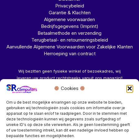
Privacybeleid
Garantie & Klachten
Algemene voorwaarden
Bedrijfsgegevens (Imprint)
Betaalmethode en verzending
Terugbetaal- en retourneringsbeleid
Aanvullende Algemene Voorwaarden voor Zakelijke Klanten
Herroeping van contract
Wij bezitten geen fysieke winkel of bezoekadres, wij
leveren uw product rechtstreeks vanuit ons magazijn!!
Cookies
Herroeping aanvragen →
Om u de best mogelijke ervaringen op onze website te bieden,
gebruiken wij technologieën zoals cookies om informatie over je
apparaat op te slaan en/of te raadplegen. Door in te stemmen met
deze technologieën kunnen wij gegevens zoals surfgedrag of
unieke ID's op deze site verwerken. Als je geen toestemming geeft
of uw toestemming intrekt, kan dit een nadelige invloed hebben op
Bedrijf? vraag een account aan voor speciale prijzen!
bepaalde functies en mogelijkheden.