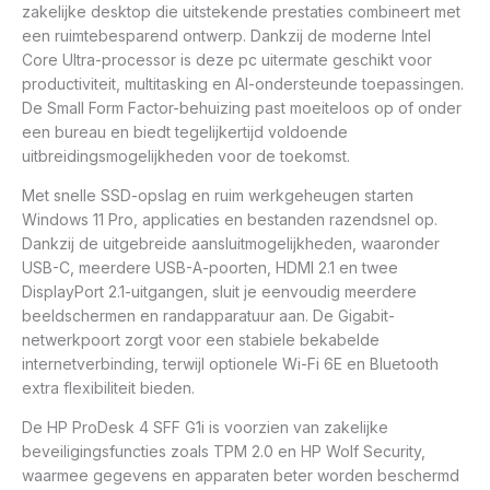
zakelijke desktop die uitstekende prestaties combineert met
een ruimtebesparend ontwerp. Dankzij de moderne Intel
Core Ultra-processor is deze pc uitermate geschikt voor
productiviteit, multitasking en AI-ondersteunde toepassingen.
De Small Form Factor-behuizing past moeiteloos op of onder
een bureau en biedt tegelijkertijd voldoende
uitbreidingsmogelijkheden voor de toekomst.
Met snelle SSD-opslag en ruim werkgeheugen starten
Windows 11 Pro, applicaties en bestanden razendsnel op.
Dankzij de uitgebreide aansluitmogelijkheden, waaronder
USB-C, meerdere USB-A-poorten, HDMI 2.1 en twee
DisplayPort 2.1-uitgangen, sluit je eenvoudig meerdere
beeldschermen en randapparatuur aan. De Gigabit-
netwerkpoort zorgt voor een stabiele bekabelde
internetverbinding, terwijl optionele Wi-Fi 6E en Bluetooth
extra flexibiliteit bieden.
De HP ProDesk 4 SFF G1i is voorzien van zakelijke
beveiligingsfuncties zoals TPM 2.0 en HP Wolf Security,
waarmee gegevens en apparaten beter worden beschermd