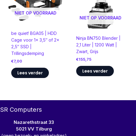
NIET OP VOORRAAD
NIET OP VOORRAAD
be quiet! BGA05 | HDD
Ninja BN750 Blender |
Cage voor 1x 3,5″ of 2x
2,1 Liter | 1200 Watt |
2,5″ SSD |
Zwart, Grijs
Trillingsdemping
€
155,75
€
7,00
Lees verder
Lees verder
SR Computers
Nazarethstraat 33
5021 VV Tilburg
(geen bezoek- en winkeladres)