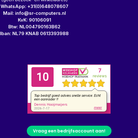
WhatsApp: +31(0)648078607
Mail: info@sr-computers.nl
KvK: 90106091
Btw: NL004790163B62
Iban: NL79 KNAB 0613393988
Vraag een bedrijfsaccount aan!