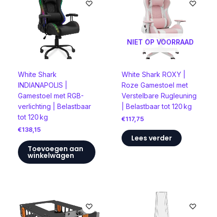
NIET OP VOORRAAD
White Shark
White Shark ROXY |
INDIANAPOLIS |
Roze Gamestoel met
Gamestoel met RGB-
Verstelbare Rugleuning
verlichting | Belastbaar
| Belastbaar tot 120 kg
tot 120 kg
€
117,75
€
138,15
Lees verder
Toevoegen aan
winkelwagen