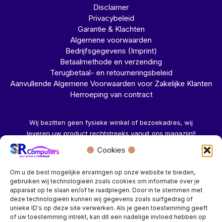
Disclaimer
Privacybeleid
Garantie & Klachten
Algemene voorwaarden
Bedrijfsgegevens (Imprint)
Betaalmethode en verzending
Terugbetaal- en retourneringsbeleid
Aanvullende Algemene Voorwaarden voor Zakelijke Klanten
Herroeping van contract
Wij bezitten geen fysieke winkel of bezoekadres, wij
leveren uw product rechtstreeks vanuit ons magazijn!!
Cookies
Herroeping aanvragen →
Om u de best mogelijke ervaringen op onze website te bieden,
gebruiken wij technologieën zoals cookies om informatie over je
apparaat op te slaan en/of te raadplegen. Door in te stemmen met
deze technologieën kunnen wij gegevens zoals surfgedrag of
unieke ID's op deze site verwerken. Als je geen toestemming geeft
of uw toestemming intrekt, kan dit een nadelige invloed hebben op
Bedrijf? vraag een account aan voor speciale prijzen!