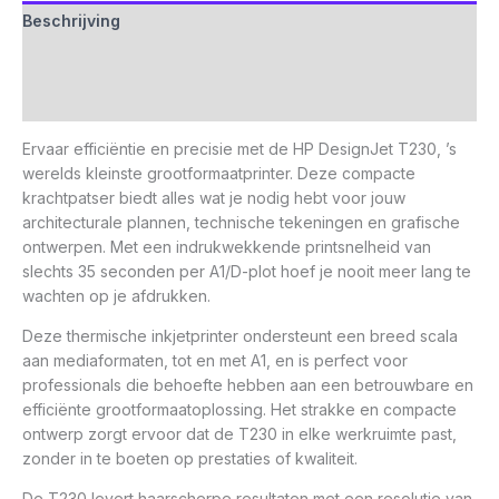
Beschrijving
Aanvullende informatie
Beoordelingen (0)
Ervaar efficiëntie en precisie met de HP DesignJet T230, ’s
werelds kleinste grootformaatprinter. Deze compacte
krachtpatser biedt alles wat je nodig hebt voor jouw
architecturale plannen, technische tekeningen en grafische
ontwerpen. Met een indrukwekkende printsnelheid van
slechts 35 seconden per A1/D-plot hoef je nooit meer lang te
wachten op je afdrukken.
Deze thermische inkjetprinter ondersteunt een breed scala
aan mediaformaten, tot en met A1, en is perfect voor
professionals die behoefte hebben aan een betrouwbare en
efficiënte grootformaatoplossing. Het strakke en compacte
ontwerp zorgt ervoor dat de T230 in elke werkruimte past,
zonder in te boeten op prestaties of kwaliteit.
De T230 levert haarscherpe resultaten met een resolutie van