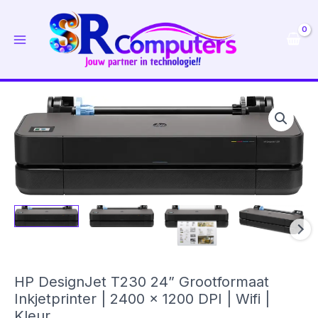
Ga
naar
de
inhoud
HP DesignJet T230 24” Grootformaat
Inkjetprinter | 2400 x 1200 DPI | Wifi |
Kleur