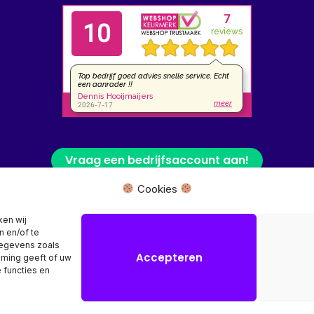
Vraag een bedrijfsaccount aan!
Cookies
 fysieke winkel of bezoekadres, wij leveren uw product rechtstreeks van
ken wij
n en/of te
Herroeping aanvragen →
gegevens zoals
Accepteren
mming geeft of uw
 functies en
Copyright © 2026 SR Computers