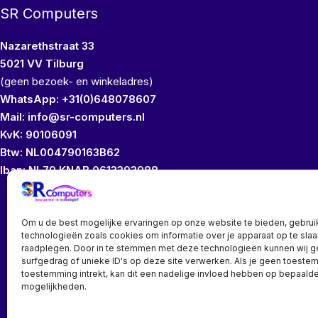
SR Computers
Nazarethstraat 33
5021 VV Tilburg
(geen bezoek- en winkeladres)
WhatsApp: +31(0)648078607
Mail: info@sr-computers.nl
KvK: 90106091
Btw: NL004790163B62
Iban: NL79 KNAB 0613393988
Wij bezitten geen
Om u de best mogelijke ervaringen op onze website te bieden, gebrui
technologieën zoals cookies om informatie over je apparaat op te slaa
raadplegen. Door in te stemmen met deze technologieën kunnen wij 
surfgedrag of unieke ID's op deze site verwerken. Als je geen toeste
toestemming intrekt, kan dit een nadelige invloed hebben op bepaalde
mogelijkheden.
Bedrijf? vraag een account aan voor speciale prijzen!