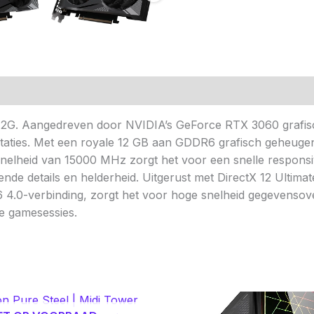
n (0)
2G. Aangedreven door NVIDIA’s GeForce RTX 3060 grafisc
aties. Met een royale 12 GB aan GDDR6 grafisch geheugen
elheid van 15000 MHz zorgt het voor een snelle responsivi
ende details en helderheid. Uitgerust met DirectX 12 Ultim
.0-verbinding, zorgt het voor hoge snelheid gegevensover
se gamesessies.