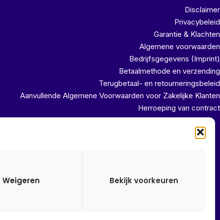
Disclaimer
Privacybeleid
Garantie & Klachten
Algemene voorwaarden
Bedrijfsgegevens (Imprint)
Betaalmethode en verzending
Terugbetaal- en retourneringsbeleid
Aanvullende Algemene Voorwaarden voor Zakelijke Klanten
Herroeping van contract
uit ons magazijn!!
Weigeren
Bekijk voorkeuren
Alle onze prijzen zijn Incl. 21% btw. Ben je ingelogd met een
groothandel account, dan worden automatisch alle prijzen Excl.