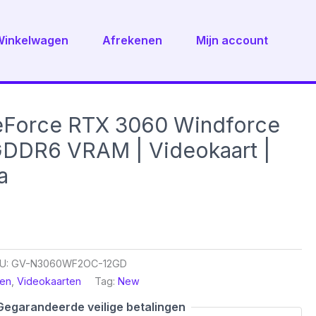
Winkelwagen
Afrekenen
Mijn account
eForce RTX 3060 Windforce
GDDR6 VRAM | Videokaart |
a
U:
GV-N3060WF2OC-12GD
en
,
Videokaarten
Tag:
New
Gegarandeerde veilige betalingen