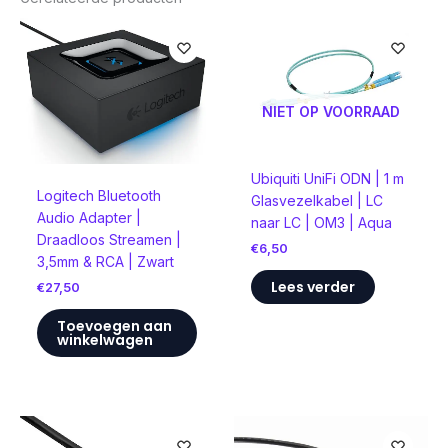
NIET OP VOORRAAD
Ubiquiti UniFi ODN | 1 m
Logitech Bluetooth
Glasvezelkabel | LC
Audio Adapter |
naar LC | OM3 | Aqua
Draadloos Streamen |
€
6,50
3,5mm & RCA | Zwart
Lees verder
€
27,50
Toevoegen aan
winkelwagen