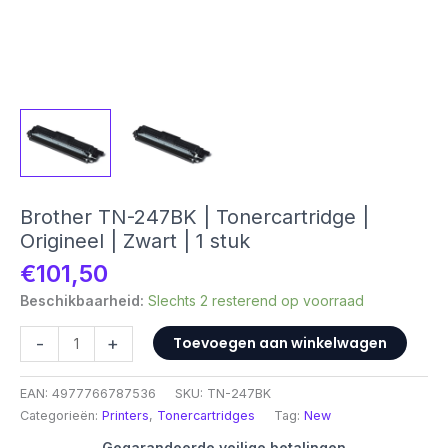
Brother TN-247BK | Tonercartridge |
Origineel | Zwart | 1 stuk
€
101,50
Beschikbaarheid:
Slechts 2 resterend op voorraad
Brother
-
+
Toevoegen aan winkelwagen
TN-
247BK
EAN:
4977766787536
SKU:
TN-247BK
|
Categorieën:
Printers
,
Tonercartridges
Tag:
New
Tonercartridge
|
Gegarandeerde veilige betalingen