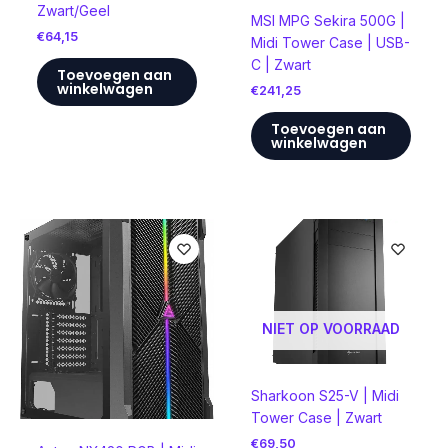
Zwart/Geel
MSI MPG Sekira 500G |
€
64,15
Midi Tower Case | USB-
C | Zwart
Toevoegen aan
winkelwagen
€
241,25
Toevoegen aan
winkelwagen
NIET OP VOORRAAD
Sharkoon S25-V | Midi
Tower Case | Zwart
€
69,50