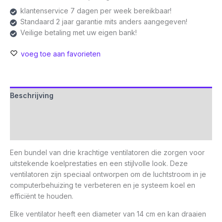
|
klantenservice 7 dagen per week bereikbaar!
Zwart
Standaard 2 jaar garantie mits anders aangegeven!
|
Veilige betaling met uw eigen bank!
Triple
Pack
voeg toe aan favorieten
(3
stuks)
aantal
Beschrijving
Aanvullende informatie
Beoordelingen (0)
Een bundel van drie krachtige ventilatoren die zorgen voor
uitstekende koelprestaties en een stijlvolle look. Deze
ventilatoren zijn speciaal ontworpen om de luchtstroom in je
computerbehuizing te verbeteren en je systeem koel en
efficiënt te houden.
Elke ventilator heeft een diameter van 14 cm en kan draaien