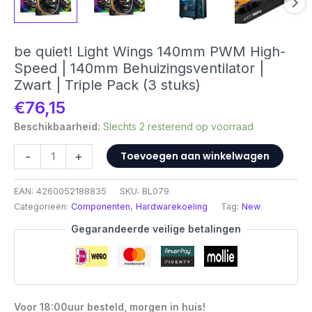
be quiet! Light Wings 140mm PWM High-
Speed | 140mm Behuizingsventilator |
Zwart | Triple Pack (3 stuks)
€
76,15
Beschikbaarheid:
Slechts 2 resterend op voorraad
be
-
+
Toevoegen aan winkelwagen
quiet!
Light
EAN:
4260052188835
SKU:
BL079
Wings
Categorieën:
Componenten
,
Hardwarekoeling
Tag:
New
140mm
PWM
Gegarandeerde veilige betalingen
High-
Speed
|
140mm
Behuizingsventilator
Voor 18:00uur besteld, morgen in huis!