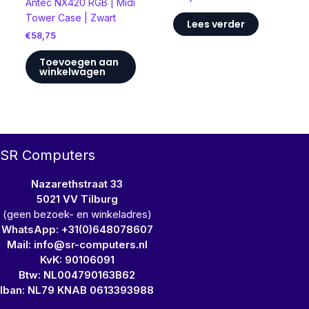
Antec NX420 RGB | Midi
Tower Case | Zwart
Lees verder
€
58,75
Toevoegen aan
winkelwagen
SR Computers
Nazarethstraat 33
5021 VV Tilburg
(geen bezoek- en winkeladres)
WhatsApp: +31(0)648078607
Mail: info@sr-computers.nl
KvK: 90106091
Btw: NL004790163B62
Iban: NL79 KNAB 0613393988