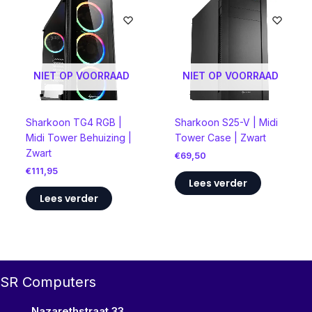
NIET OP VOORRAAD
NIET OP VOORRAAD
Sharkoon TG4 RGB |
Sharkoon S25-V | Midi
Midi Tower Behuizing |
Tower Case | Zwart
Zwart
€
69,50
€
111,95
Lees verder
Lees verder
SR Computers
Nazarethstraat 33