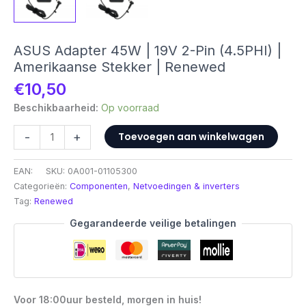
ASUS Adapter 45W | 19V 2-Pin (4.5PHI) |
Amerikaanse Stekker | Renewed
€
10,50
Beschikbaarheid:
Op voorraad
ASUS
-
+
Toevoegen aan winkelwagen
Adapter
45W
EAN:
SKU:
0A001-01105300
|
Categorieën:
Componenten
,
Netvoedingen & inverters
19V
Tag:
Renewed
2-
Pin
Gegarandeerde veilige betalingen
(4.5PHI)
|
Amerikaanse
Stekker
|
Voor 18:00uur besteld, morgen in huis!