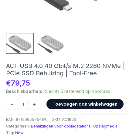
ACT USB 4.0 40 Gbit/s M.2 2280 NVMe |
PCIe SSD Behuizing | Tool-Free
€
79,75
Beschikbaarheid:
Slechts 5 resterend op voorraad
ACT
-
+
Toevoegen aan winkelwagen
USB
4.0
EAN:
8716065575484
SKU:
AC1625
40
Categorieën:
Behuizingen voor opslagstations
,
Opslagmedia
Gbit/s
Tag:
New
M.2