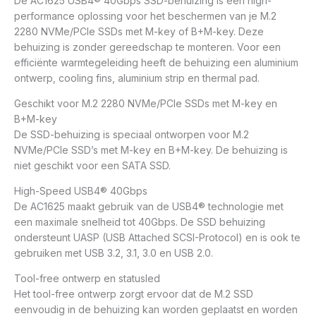
De AC1625 USB4® 40Gbps SSD-behuizing is een high-
performance oplossing voor het beschermen van je M.2
2280 NVMe/PCIe SSDs met M-key of B+M-key. Deze
behuizing is zonder gereedschap te monteren. Voor een
efficiënte warmtegeleiding heeft de behuizing een aluminium
ontwerp, cooling fins, aluminium strip en thermal pad.
Geschikt voor M.2 2280 NVMe/PCIe SSDs met M-key en
B+M-key
De SSD-behuizing is speciaal ontworpen voor M.2
NVMe/PCIe SSD’s met M-key en B+M-key. De behuizing is
niet geschikt voor een SATA SSD.
High-Speed USB4® 40Gbps
De AC1625 maakt gebruik van de USB4® technologie met
een maximale snelheid tot 40Gbps. De SSD behuizing
ondersteunt UASP (USB Attached SCSI-Protocol) en is ook te
gebruiken met USB 3.2, 3.1, 3.0 en USB 2.0.
Tool-free ontwerp en statusled
Het tool-free ontwerp zorgt ervoor dat de M.2 SSD
eenvoudig in de behuizing kan worden geplaatst en worden