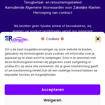
Terugbetaal- en retourneringsbeleid
Aanvullende Algemene Voorwaarden voor Zakelijke Klanten
Herroeping van contract
Wij bezitten geen fysieke winkel of bezoekadres, wij
leveren uw product rechtstreeks vanuit ons magazijn!!
Cookies
Herroeping aanvragen →
Om u de best mogelijke ervaringen op onze website te bieden,
gebruiken wij technologieën zoals cookies om informatie over je
apparaat op te slaan en/of te raadplegen. Door in te stemmen met
deze technologieën kunnen wij gegevens zoals surfgedrag of
unieke ID's op deze site verwerken. Als je geen toestemming geeft
of uw toestemming intrekt, kan dit een nadelige invloed hebben op
Bedrijf? vraag een account aan voor speciale prijzen!
bepaalde functies en mogelijkheden.
Copyright © 2026 SR Computers
Accepteren
Weigeren
Alle onze prijzen zijn Incl. 21% btw. Ben je ingelogd met een