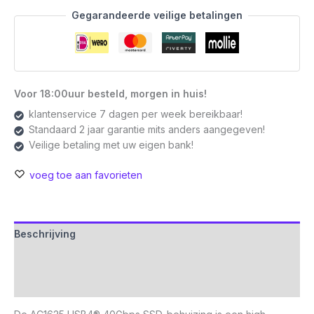
2280
Gegarandeerde veilige betalingen
NVMe
|
PCIe
SSD
Behuizing
Voor 18:00uur besteld, morgen in huis!
|
klantenservice 7 dagen per week bereikbaar!
Tool-
Standaard 2 jaar garantie mits anders aangegeven!
Free
Veilige betaling met uw eigen bank!
aantal
voeg toe aan favorieten
Beschrijving
Aanvullende informatie
Beoordelingen (0)