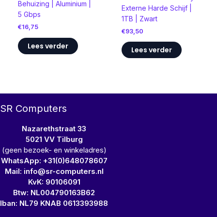
Behuizing | Aluminium |
Externe Harde Schijf |
5 Gbps
1TB | Zwart
€
16,75
€
93,50
Lees verder
Lees verder
SR Computers
Nazarethstraat 33
5021 VV Tilburg
(geen bezoek- en winkeladres)
WhatsApp: +31(0)648078607
Mail: info@sr-computers.nl
KvK: 90106091
Btw: NL004790163B62
Iban: NL79 KNAB 0613393988