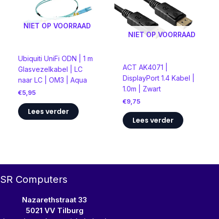
NIET OP VOORRAAD
NIET OP VOORRAAD
Ubiquiti UniFi ODN | 1 m
ACT AK4071 |
Glasvezelkabel | LC
DisplayPort 1.4 Kabel |
naar LC | OM3 | Aqua
1.0m | Zwart
€
5,95
€
9,75
Lees verder
Lees verder
SR Computers
Nazarethstraat 33
5021 VV Tilburg