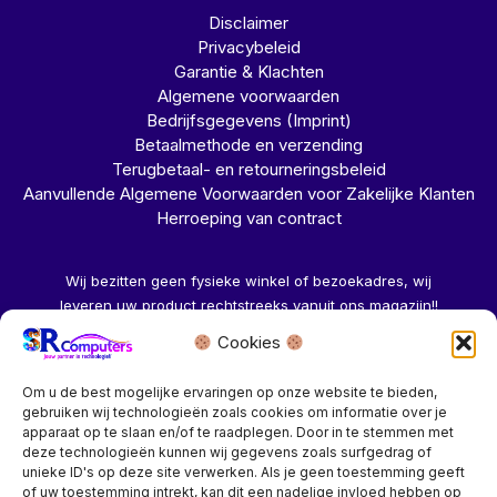
Disclaimer
Privacybeleid
Garantie & Klachten
Algemene voorwaarden
Bedrijfsgegevens (Imprint)
Betaalmethode en verzending
Terugbetaal- en retourneringsbeleid
Aanvullende Algemene Voorwaarden voor Zakelijke Klanten
Herroeping van contract
Wij bezitten geen fysieke winkel of bezoekadres, wij
leveren uw product rechtstreeks vanuit ons magazijn!!
Cookies
Herroeping aanvragen →
Om u de best mogelijke ervaringen op onze website te bieden,
gebruiken wij technologieën zoals cookies om informatie over je
apparaat op te slaan en/of te raadplegen. Door in te stemmen met
deze technologieën kunnen wij gegevens zoals surfgedrag of
unieke ID's op deze site verwerken. Als je geen toestemming geeft
of uw toestemming intrekt, kan dit een nadelige invloed hebben op