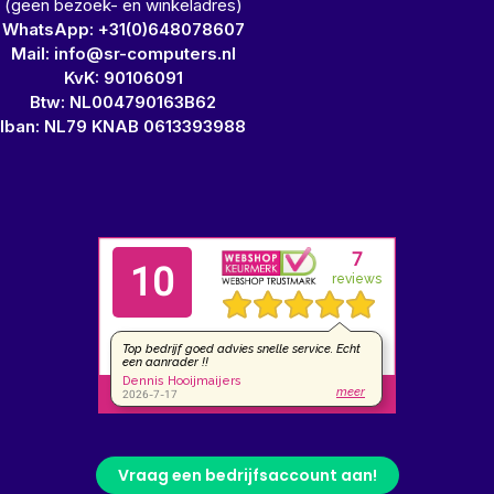
(geen bezoek- en winkeladres)
WhatsApp: +31(0)648078607
Mail: info@sr-computers.nl
KvK: 90106091
Btw: NL004790163B62
Iban: NL79 KNAB 0613393988
Vraag een bedrijfsaccount aan!