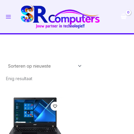
Ga
naar
de
inhoud
Enig resultaat