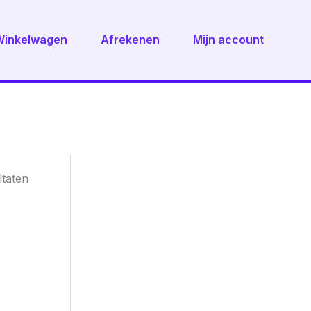
Winkelwagen
Afrekenen
Mijn account
Gesorteerd
ltaten
op
nieuwste