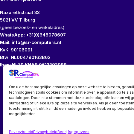
Nazarethstraat 33
5021 VV Tilburg
(geen bezoek- en winkeladres)
WhatsApp: +31(0)648078607
Mail: info@sr-computers.nl
KvK: 90106091
Btw: NL004790163B62
Iban: NL79 KNAB 0613393988
Wij bezitten geen
Om u de best mogelijke ervaringen op onze website te bieden, gebrui
technologieën zoals cookies om informatie over je apparaat op te slaa
raadplegen. Door in te stemmen met deze technologieën kunnen wij 
surfgedrag of unieke ID's op deze site verwerken. Als je geen toeste
toestemming intrekt, kan dit een nadelige invloed hebben op bepaalde
mogelijkheden.
Bedrijf? vraag een account aan voor speciale prijzen!
Privacybeleid
Privacybeleid
Bedrijfsgegevens