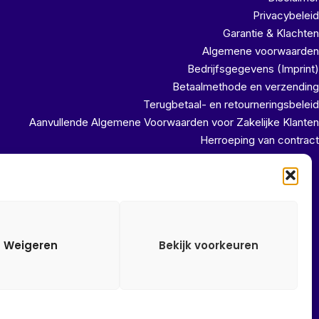
Privacybeleid
Garantie & Klachten
Algemene voorwaarden
Bedrijfsgegevens (Imprint)
Betaalmethode en verzending
Terugbetaal- en retourneringsbeleid
Aanvullende Algemene Voorwaarden voor Zakelijke Klanten
Herroeping van contract
uit ons magazijn!!
Weigeren
Bekijk voorkeuren
Alle onze prijzen zijn Incl. 21% btw. Ben je ingelogd met een
groothandel account, dan worden automatisch alle prijzen Excl.
21% btw getoond.