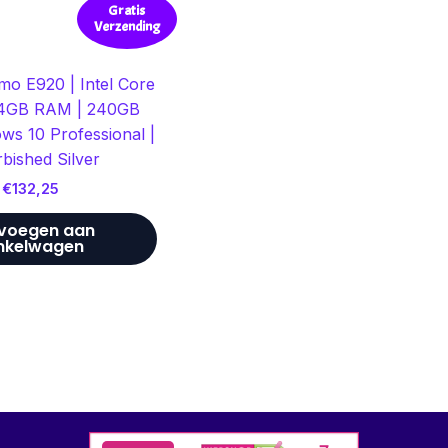
Gratis
Verzending
imo E920 | Intel Core
 4GB RAM | 240GB
ws 10 Professional |
bished Silver
€
132,25
voegen aan
nkelwagen