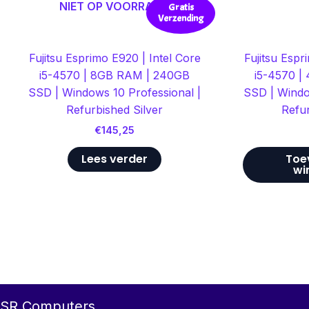
NIET OP VOORRAAD
Gratis
Verzending
Fujitsu Esprimo E920 | Intel Core
Fujitsu Espr
i5-4570 | 8GB RAM | 240GB
i5-4570 |
SSD | Windows 10 Professional |
SSD | Windo
Refurbished Silver
Refur
€
145,25
Lees verder
Toe
wi
SR Computers