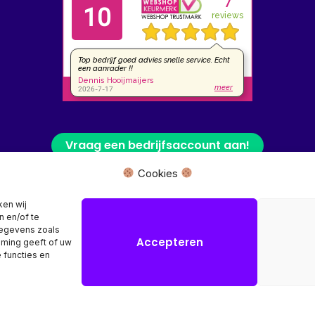
Vraag een bedrijfsaccount aan!
Cookies
 fysieke winkel of bezoekadres, wij leveren uw product rechtstreeks van
ken wij
n en/of te
Herroeping aanvragen →
gegevens zoals
Accepteren
mming geeft of uw
 functies en
Copyright © 2026 SR Computers