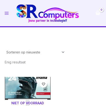
Ga
naar
de
inhoud
Enig resultaat
NIET OP VOORRAAD