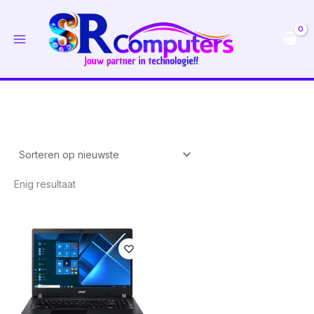
Ga
naar
de
inhoud
Enig resultaat