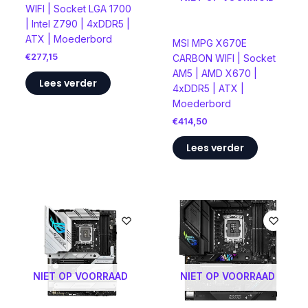
WIFI | Socket LGA 1700
| Intel Z790 | 4xDDR5 |
ATX | Moederbord
MSI MPG X670E
€
277,15
CARBON WIFI | Socket
AM5 | AMD X670 |
Lees verder
4xDDR5 | ATX |
Moederbord
€
414,50
Lees verder
NIET OP VOORRAAD
NIET OP VOORRAAD