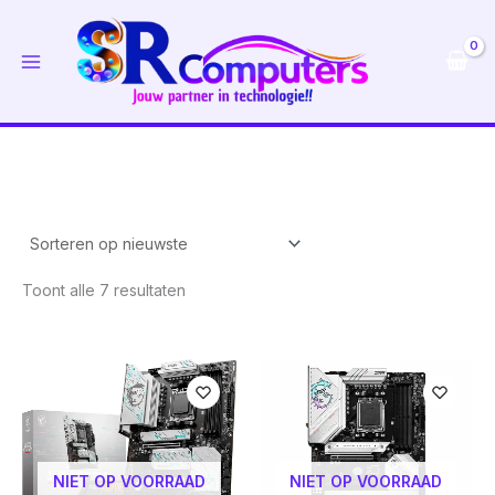
Ga
naar
de
inhoud
Gesorteerd
Toont alle 7 resultaten
op
nieuwste
NIET OP VOORRAAD
NIET OP VOORRAAD