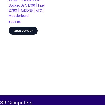
Z790-E GAMING WIFI |
Socket LGA 1700 | Intel
Z790 | 4xDDR5 | ATX |
Moederbord
€
401,95
Lees verder
SR Computers