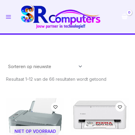
Ga
naar
de
inhoud
Gesorteerd
Resultaat 1–12 van de 66 resultaten wordt getoond
op
nieuwste
NIET OP VOORRAAD