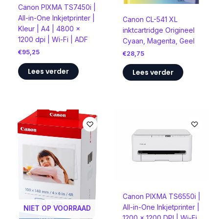
Canon PIXMA TS7450i |
All-in-One Inkjetprinter |
Canon CL-541 XL
Kleur | A4 | 4800 ×
inktcartridge Origineel
1200 dpi | Wi-Fi | ADF
Cyaan, Magenta, Geel
€
95,25
€
28,75
Lees verder
Lees verder
Canon PIXMA TS6550i |
All-in-One Inkjetprinter |
NIET OP VOORRAAD
1200 x 1200 DPI | Wi-Fi