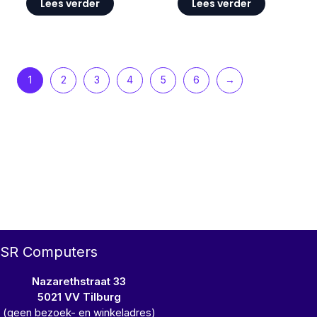
Lees verder
Lees verder
1
2
3
4
5
6
→
SR Computers
Nazarethstraat 33
5021 VV Tilburg
(geen bezoek- en winkeladres)