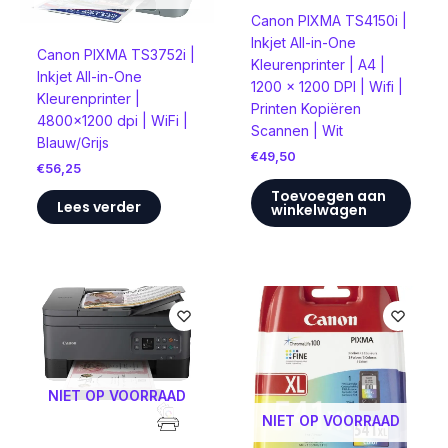
Canon PIXMA TS4150i |
Inkjet All-in-One
Canon PIXMA TS3752i |
Kleurenprinter | A4 |
Inkjet All-in-One
1200 x 1200 DPI | Wifi |
Kleurenprinter |
Printen Kopiëren
4800×1200 dpi | WiFi |
Scannen | Wit
Blauw/Grijs
€
49,50
€
56,25
Toevoegen aan
Lees verder
winkelwagen
NIET OP VOORRAAD
NIET OP VOORRAAD