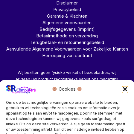
Disclaimer
Privacybeleid
Garantie & Klachten
Algemene voorwaarden
Bedrijfsgegevens (Imprint)
Betaalmethode en verzending
Terugbetaal- en retourneringsbeleid
Aanvullende Algemene Voorwaarden voor Zakelijke Klanten
Herroeping van contract
Wij bezitten geen fysieke winkel of bezoekadres, wij
leveren uw product rechtstreeks vanuit ons magazijn!!
Cookies
Herroeping aanvragen →
Om u de best mogelijke ervaringen op onze website te bieden,
gebruiken wij technologieën zoals cookies om informatie over je
apparaat op te slaan en/of te raadplegen. Door in te stemmen met
deze technologieën kunnen wij gegevens zoals surfgedrag of
unieke ID's op deze site verwerken. Als je geen toestemming geeft
of uw toestemming intrekt, kan dit een nadelige invloed hebben op
Bedrijf? vraag een account aan voor speciale prijzen!