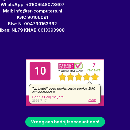
WhatsApp: +31(0)648078607
Mail: info@sr-computers.nl
KvK: 90106091
Btw: NL004790163B62
Iban: NL79 KNAB 0613393988
Vraag een bedrijfsaccount aan!