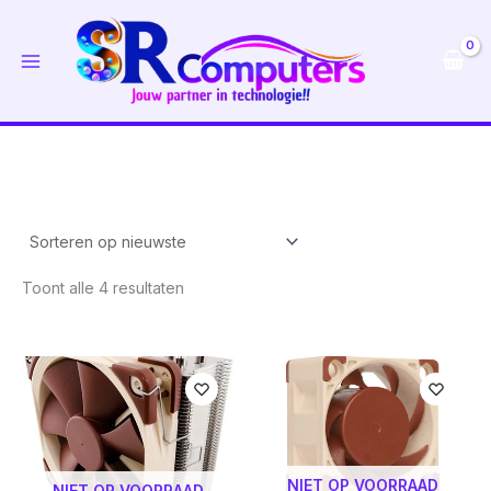
Ga
naar
de
inhoud
Gesorteerd
Toont alle 4 resultaten
op
nieuwste
NIET OP VOORRAAD
NIET OP VOORRAAD