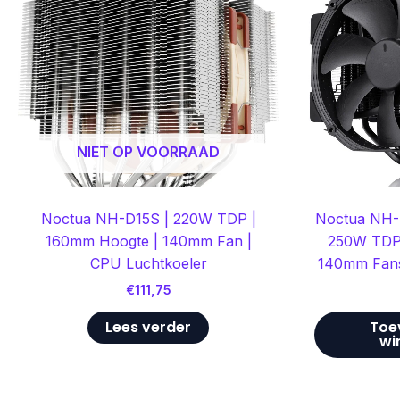
NIET OP VOORRAAD
Noctua NH-D15S | 220W TDP |
Noctua NH-
160mm Hoogte | 140mm Fan |
250W TDP 
CPU Luchtkoeler
140mm Fans
€
111,75
Lees verder
Toe
wi