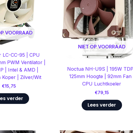
 OP VOORRAAD
NIET OP VOORRAAD
 LC-CC-95 | CPU
mm PWM Ventilator |
Noctua NH-U9S | 195W TDP
 | Intel & AMD |
125mm Hoogte | 92mm Fan 
Koper | Zilver/Wit
CPU Luchtkoeler
€
15,75
€
79,15
es verder
Lees verder