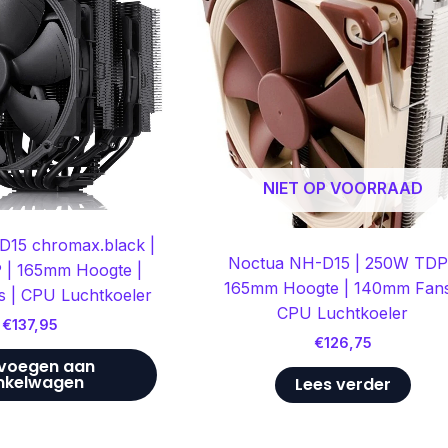
NIET OP VOORRAAD
D15 chromax.black |
Noctua NH-D15 | 250W TDP
| 165mm Hoogte |
165mm Hoogte | 140mm Fans
 | CPU Luchtkoeler
CPU Luchtkoeler
€
137,95
€
126,75
voegen aan
nkelwagen
Lees verder