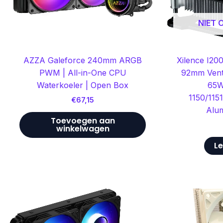
NIET
AZZA Galeforce 240mm ARGB
Xilence I200
PWM | All-in-One CPU
92mm Venti
Waterkoeler | Open Box
65W
1150/115
€
67,15
Alu
Toevoegen aan
winkelwagen
Le