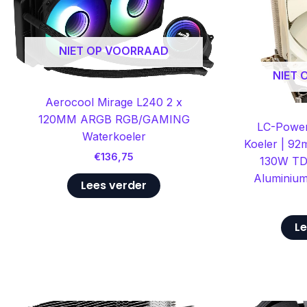
NIET OP VOORRAAD
NIET
Aerocool Mirage L240 2 x
120MM ARGB RGB/GAMING
LC-Power
Waterkoeler
Koeler | 92
€
136,75
130W TDP
Aluminium 
Lees verder
Le