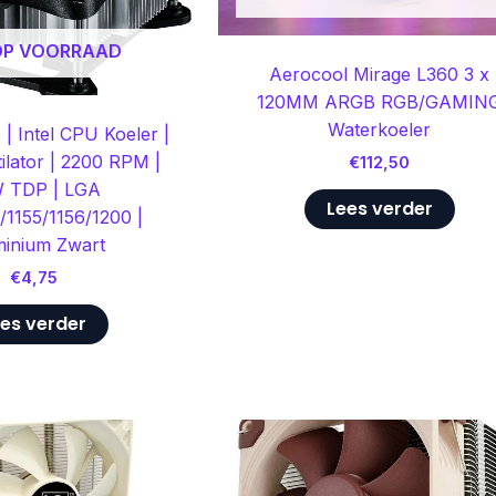
 OP VOORRAAD
Aerocool Mirage L360 3 x
120MM ARGB RGB/GAMIN
Waterkoeler
 | Intel CPU Koeler |
lator | 2200 RPM |
€
112,50
 TDP | LGA
Lees verder
1/1155/1156/1200 |
minium Zwart
€
4,75
es verder