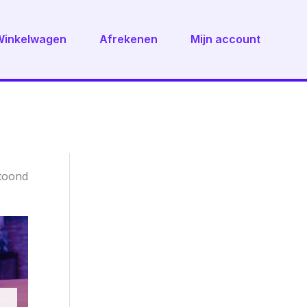
Winkelwagen
Afrekenen
Mijn account
Gesorteerd
etoond
op
nieuwste