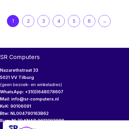
1
2
3
4
5
6
→
SR Computers
Nazarethstraat 33
5021 VV Tilburg
(geen bezoek- en winkeladres)
WhatsApp: +31(0)648078607
Mail: info@sr-computers.nl
KvK: 90106091
Btw: NL004790163B62
Iban: NL79 KNAB 0613393988